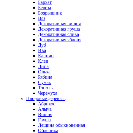
Бархат
Береза
Боярышник
Вяз
Декоративная вишня
Декоративная груша
Декоративная слива
Декоративная яблоня
Дуб
Ива
Каштан
Клен
Липа
Ольха
Рябина
Сумах
Тополь
Черемуха
Плодовые деревья
Абрикос
Алыча
Вишня
Груша
Лещина обыкновенная
Облепиха