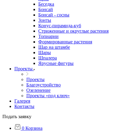
Беседка
Бонсай
Бонсай - сосны
Зонты
Конус-пирамида-куб
Стриженные и округлые растения
Топиарии
Формированные растения
Шар на штамбе
Шары
Шпалера
Ярусные фигуры
Проекты
Проекты
Благоустройство
Озеленение
Проекты «под ключ»
Галерея
Контакты
Подать заявку
0
Корзина