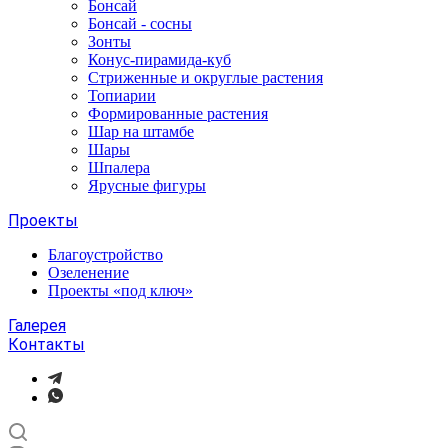
Бонсай
Бонсай - сосны
Зонты
Конус-пирамида-куб
Стриженные и округлые растения
Топиарии
Формированные растения
Шар на штамбе
Шары
Шпалера
Ярусные фигуры
Проекты
Благоустройство
Озеленение
Проекты «под ключ»
Галерея
Контакты