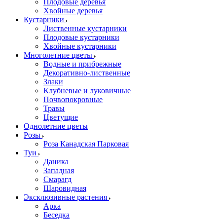
Плодовые деревья
Хвойные деревья
Кустарники
Лиственные кустарники
Плодовые кустарники
Хвойные кустарники
Многолетние цветы
Водные и прибрежные
Декоративно-лиственные
Злаки
Клубневые и луковичные
Почвопокровные
Травы
Цветущие
Однолетние цветы
Розы
Роза Канадская Парковая
Туи
Даника
Западная
Смарагд
Шаровидная
Эксклюзивные растения
Арка
Беседка