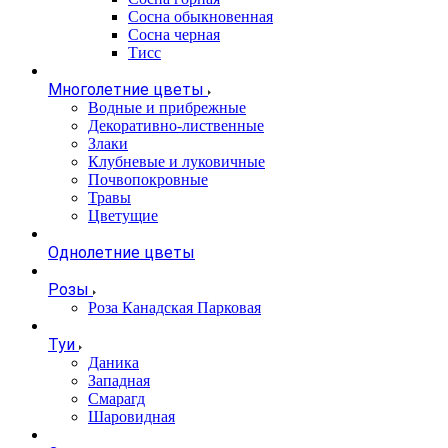
Сосна обыкновенная
Сосна черная
Тисс
Многолетние цветы
Водные и прибрежные
Декоративно-лиственные
Злаки
Клубневые и луковичные
Почвопокровные
Травы
Цветущие
Однолетние цветы
Розы
Роза Канадская Парковая
Туи
Даника
Западная
Смарагд
Шаровидная