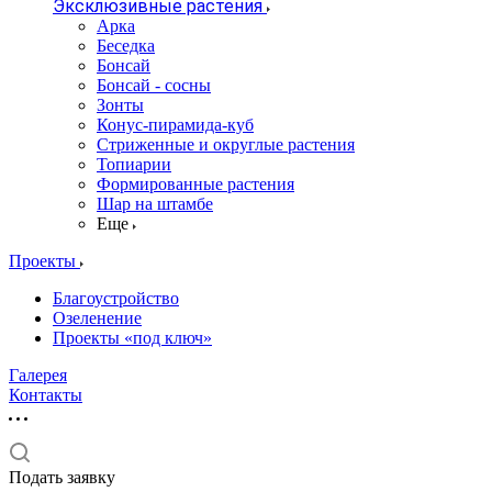
Эксклюзивные растения
Арка
Беседка
Бонсай
Бонсай - сосны
Зонты
Конус-пирамида-куб
Стриженные и округлые растения
Топиарии
Формированные растения
Шар на штамбе
Еще
Проекты
Благоустройство
Озеленение
Проекты «под ключ»
Галерея
Контакты
Подать заявку