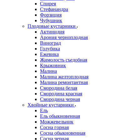
Спирея
Стефанандра
Форзиция
Чубушник
Плодовые кустарники
Актинидия
Арония черноплодная
Виноград
Голубика
Ежевика
Жимолость съедобная
Крыжовник
Малина
Малина желтоплодная
Малина ремонтантная
Смородина белая
Смородина красная
Смородина черная
Хвойные кустарники
Ель
Ель обыкновенная
Можжевельник
Сосна горная
Сосна обыкновенная
Сосна черная