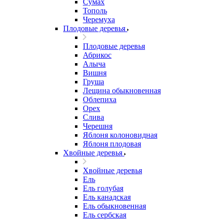
Сумах
Тополь
Черемуха
Плодовые деревья
Плодовые деревья
Абрикос
Алыча
Вишня
Груша
Лещина обыкновенная
Облепиха
Орех
Слива
Черешня
Яблоня колоновидная
Яблоня плодовая
Хвойные деревья
Хвойные деревья
Ель
Ель голубая
Ель канадская
Ель обыкновенная
Ель сербская