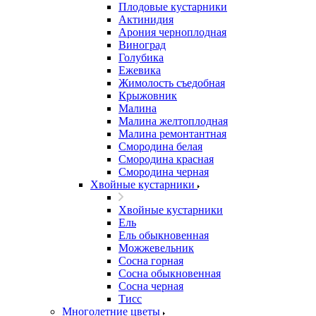
Плодовые кустарники
Актинидия
Арония черноплодная
Виноград
Голубика
Ежевика
Жимолость съедобная
Крыжовник
Малина
Малина желтоплодная
Малина ремонтантная
Смородина белая
Смородина красная
Смородина черная
Хвойные кустарники
Хвойные кустарники
Ель
Ель обыкновенная
Можжевельник
Сосна горная
Сосна обыкновенная
Сосна черная
Тисс
Многолетние цветы