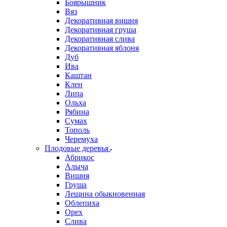
Боярышник
Вяз
Декоративная вишня
Декоративная груша
Декоративная слива
Декоративная яблоня
Дуб
Ива
Каштан
Клен
Липа
Ольха
Рябина
Сумах
Тополь
Черемуха
Плодовые деревья
Абрикос
Алыча
Вишня
Груша
Лещина обыкновенная
Облепиха
Орех
Слива