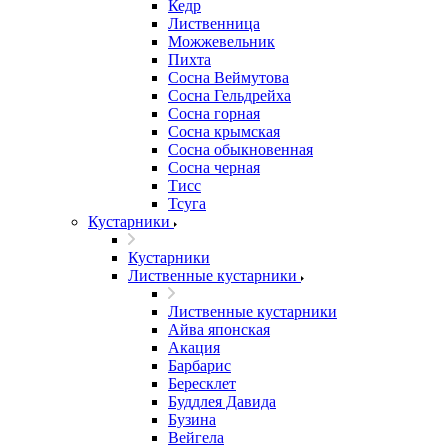
Кедр
Лиственница
Можжевельник
Пихта
Сосна Веймутова
Сосна Гельдрейха
Сосна горная
Сосна крымская
Сосна обыкновенная
Сосна черная
Тисс
Тсуга
Кустарники
Кустарники
Лиственные кустарники
Лиственные кустарники
Айва японская
Акация
Барбарис
Бересклет
Буддлея Давида
Бузина
Вейгела