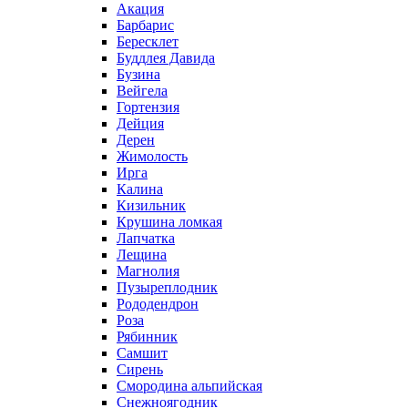
Акация
Барбарис
Бересклет
Буддлея Давида
Бузина
Вейгела
Гортензия
Дейция
Дерен
Жимолость
Ирга
Калина
Кизильник
Крушина ломкая
Лапчатка
Лещина
Магнолия
Пузыреплодник
Рододендрон
Роза
Рябинник
Самшит
Сирень
Смородина альпийская
Снежноягодник