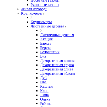
Посевные газоны
Рулонные газоны
Живая изгородь
Крупномеры
Крупномеры
Лиственные деревья
Лиственные деревья
Акация
Бархат
Береза
Боярышник
Вяз
Декоративная вишня
Декоративная груша
Декоративная слива
Декоративная яблоня
Дуб
Ива
Каштан
Клен
Липа
Ольха
Рябина