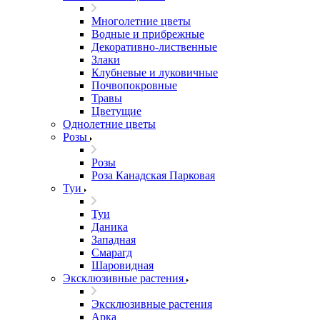
Многолетние цветы
Водные и прибрежные
Декоративно-лиственные
Злаки
Клубневые и луковичные
Почвопокровные
Травы
Цветущие
Однолетние цветы
Розы
Розы
Роза Канадская Парковая
Туи
Туи
Даника
Западная
Смарагд
Шаровидная
Эксклюзивные растения
Эксклюзивные растения
Арка