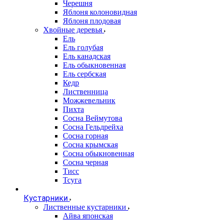
Черешня
Яблоня колоновидная
Яблоня плодовая
Хвойные деревья
Ель
Ель голубая
Ель канадская
Ель обыкновенная
Ель сербская
Кедр
Лиственница
Можжевельник
Пихта
Сосна Веймутова
Сосна Гельдрейха
Сосна горная
Сосна крымская
Сосна обыкновенная
Сосна черная
Тисс
Тсуга
Кустарники
Лиственные кустарники
Айва японская