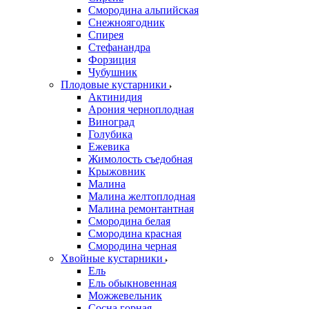
Смородина альпийская
Снежноягодник
Спирея
Стефанандра
Форзиция
Чубушник
Плодовые кустарники
Актинидия
Арония черноплодная
Виноград
Голубика
Ежевика
Жимолость съедобная
Крыжовник
Малина
Малина желтоплодная
Малина ремонтантная
Смородина белая
Смородина красная
Смородина черная
Хвойные кустарники
Ель
Ель обыкновенная
Можжевельник
Сосна горная