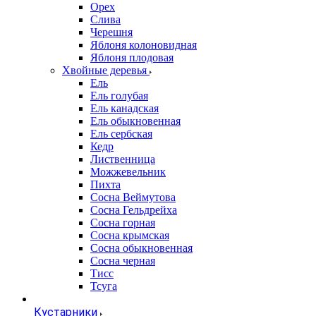
Орех
Слива
Черешня
Яблоня колоновидная
Яблоня плодовая
Хвойные деревья
Ель
Ель голубая
Ель канадская
Ель обыкновенная
Ель сербская
Кедр
Лиственница
Можжевельник
Пихта
Сосна Веймутова
Сосна Гельдрейха
Сосна горная
Сосна крымская
Сосна обыкновенная
Сосна черная
Тисс
Тсуга
Кустарники