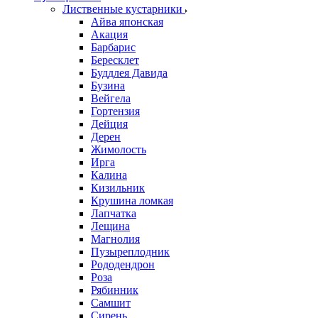
Лиственные кустарники
Айва японская
Акация
Барбарис
Бересклет
Буддлея Давида
Бузина
Вейгела
Гортензия
Дейция
Дерен
Жимолость
Ирга
Калина
Кизильник
Крушина ломкая
Лапчатка
Лещина
Магнолия
Пузыреплодник
Рододендрон
Роза
Рябинник
Самшит
Сирень