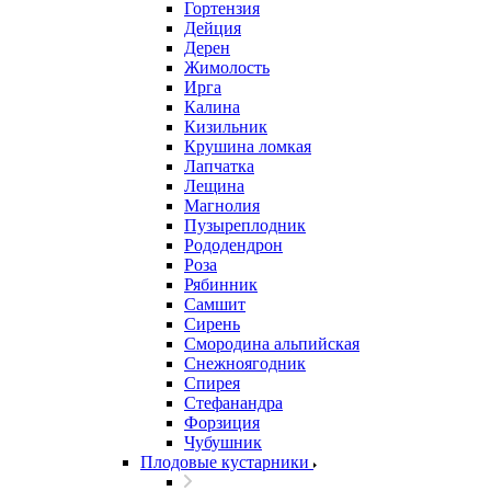
Гортензия
Дейция
Дерен
Жимолость
Ирга
Калина
Кизильник
Крушина ломкая
Лапчатка
Лещина
Магнолия
Пузыреплодник
Рододендрон
Роза
Рябинник
Самшит
Сирень
Смородина альпийская
Снежноягодник
Спирея
Стефанандра
Форзиция
Чубушник
Плодовые кустарники