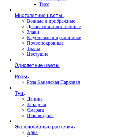
Тисс
Многолетние цветы
Водные и прибрежные
Декоративно-лиственные
Злаки
Клубневые и луковичные
Почвопокровные
Травы
Цветущие
Однолетние цветы
Розы
Роза Канадская Парковая
Туи
Даника
Западная
Смарагд
Шаровидная
Эксклюзивные растения
Арка