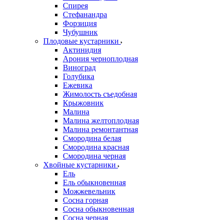
Спирея
Стефанандра
Форзиция
Чубушник
Плодовые кустарники
Актинидия
Арония черноплодная
Виноград
Голубика
Ежевика
Жимолость съедобная
Крыжовник
Малина
Малина желтоплодная
Малина ремонтантная
Смородина белая
Смородина красная
Смородина черная
Хвойные кустарники
Ель
Ель обыкновенная
Можжевельник
Сосна горная
Сосна обыкновенная
Сосна черная