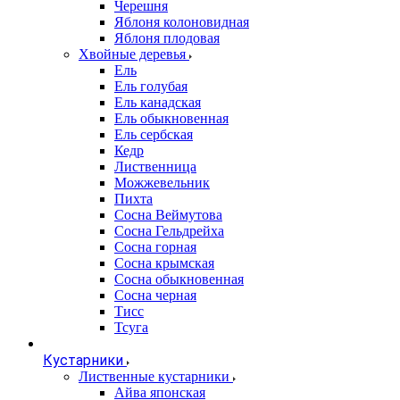
Черешня
Яблоня колоновидная
Яблоня плодовая
Хвойные деревья
Ель
Ель голубая
Ель канадская
Ель обыкновенная
Ель сербская
Кедр
Лиственница
Можжевельник
Пихта
Сосна Веймутова
Сосна Гельдрейха
Сосна горная
Сосна крымская
Сосна обыкновенная
Сосна черная
Тисс
Тсуга
Кустарники
Лиственные кустарники
Айва японская