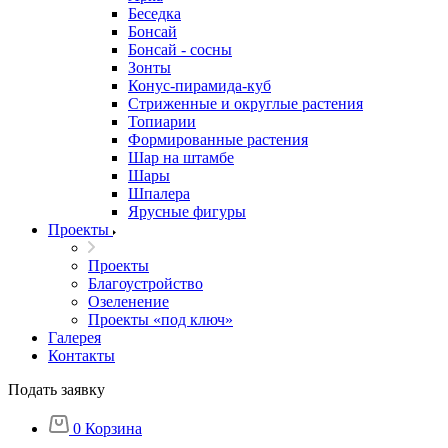
Беседка
Бонсай
Бонсай - сосны
Зонты
Конус-пирамида-куб
Стриженные и округлые растения
Топиарии
Формированные растения
Шар на штамбе
Шары
Шпалера
Ярусные фигуры
Проекты
Проекты
Благоустройство
Озеленение
Проекты «под ключ»
Галерея
Контакты
Подать заявку
0
Корзина