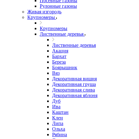
Посевные газоны
Рулонные газоны
Живая изгородь
Крупномеры
Крупномеры
Лиственные деревья
Лиственные деревья
Акация
Бархат
Береза
Боярышник
Вяз
Декоративная вишня
Декоративная груша
Декоративная слива
Декоративная яблоня
Дуб
Ива
Каштан
Клен
Липа
Ольха
Рябина