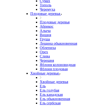
Сумах
Тополь
Черемуха
Плодовые деревья
Плодовые деревья
Абрикос
Алыча
Вишня
Груша
Лещина обыкновенная
Облепиха
Орех
Слива
Черешня
Яблоня колоновидная
Яблоня плодовая
Хвойные деревья
Хвойные деревья
Ель
Ель голубая
Ель канадская
Ель обыкновенная
Ель сербская