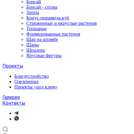
Бонсай
Бонсай - сосны
Зонты
Конус-пирамида-куб
Стриженные и округлые растения
Топиарии
Формированные растения
Шар на штамбе
Шары
Шпалера
Ярусные фигуры
Проекты
Благоустройство
Озеленение
Проекты «под ключ»
Галерея
Контакты