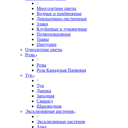
Многолетние цветы
Водные и прибрежные
Декоративно-лиственные
Злаки
Клубневые и луковичные
Почвопокровные
Травы
Цветущие
Однолетние цветы
Розы
Розы
Роза Канадская Парковая
Туи
Туи
Даника
Западная
Смарагд
Шаровидная
Эксклюзивные растения
Эксклюзивные растения
Арка