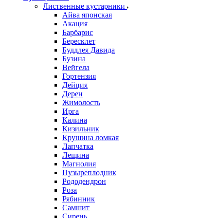
Лиственные кустарники
Айва японская
Акация
Барбарис
Бересклет
Буддлея Давида
Бузина
Вейгела
Гортензия
Дейция
Дерен
Жимолость
Ирга
Калина
Кизильник
Крушина ломкая
Лапчатка
Лещина
Магнолия
Пузыреплодник
Рододендрон
Роза
Рябинник
Самшит
Сирень