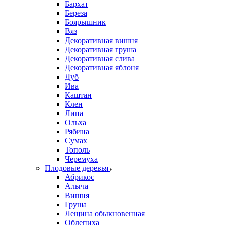
Бархат
Береза
Боярышник
Вяз
Декоративная вишня
Декоративная груша
Декоративная слива
Декоративная яблоня
Дуб
Ива
Каштан
Клен
Липа
Ольха
Рябина
Сумах
Тополь
Черемуха
Плодовые деревья
Абрикос
Алыча
Вишня
Груша
Лещина обыкновенная
Облепиха