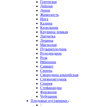
Гортензия
Дейция
Дерен
Жимолость
Ирга
Калина
Кизильник
Крушина ломкая
Лапчатка
Лещина
Магнолия
Пузыреплодник
Рододендрон
Роза
Рябинник
Самшит
Сирень
Смородина альпийская
Снежноягодник
Спирея
Стефанандра
Форзиция
Чубушник
Плодовые кустарники