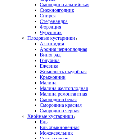
Смородина альпийская
Снежноягодник
Спирея
Стефанандра
Форзиция
Чубушник
Плодовые кустарники
Актинидия
Арония черноплодная
Виноград
Голубика
Ежевика
Жимолость съедобная
Крыжовник
Малина
Малина желтоплодная
Малина ремонтантная
Смородина белая
Смородина красная
Смородина черная
Хвойные кустарники
Ель
Ель обыкновенная
Можжевельник
Сосна горная