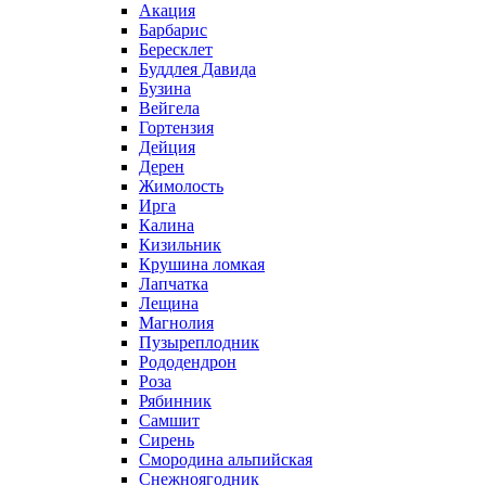
Акация
Барбарис
Бересклет
Буддлея Давида
Бузина
Вейгела
Гортензия
Дейция
Дерен
Жимолость
Ирга
Калина
Кизильник
Крушина ломкая
Лапчатка
Лещина
Магнолия
Пузыреплодник
Рододендрон
Роза
Рябинник
Самшит
Сирень
Смородина альпийская
Снежноягодник