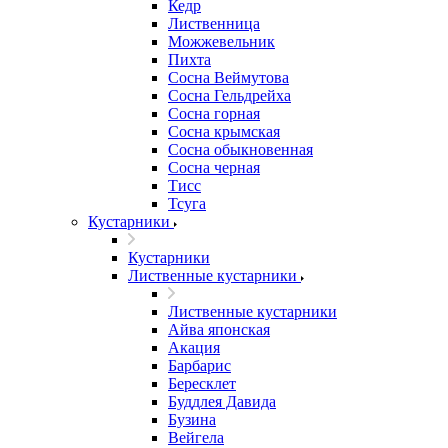
Кедр
Лиственница
Можжевельник
Пихта
Сосна Веймутова
Сосна Гельдрейха
Сосна горная
Сосна крымская
Сосна обыкновенная
Сосна черная
Тисс
Тсуга
Кустарники
Кустарники
Лиственные кустарники
Лиственные кустарники
Айва японская
Акация
Барбарис
Бересклет
Буддлея Давида
Бузина
Вейгела