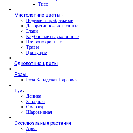
Тисс
Многолетние цветы
Водные и прибрежные
Декоративно-лиственные
Злаки
Клубневые и луковичные
Почвопокровные
Травы
Цветущие
Однолетние цветы
Розы
Роза Канадская Парковая
Туи
Даника
Западная
Смарагд
Шаровидная
Эксклюзивные растения
Арка