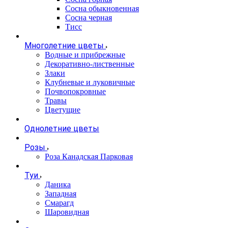
Сосна обыкновенная
Сосна черная
Тисс
Многолетние цветы
Водные и прибрежные
Декоративно-лиственные
Злаки
Клубневые и луковичные
Почвопокровные
Травы
Цветущие
Однолетние цветы
Розы
Роза Канадская Парковая
Туи
Даника
Западная
Смарагд
Шаровидная