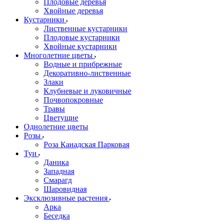
Плодовые деревья
Хвойные деревья
Кустарники
Лиственные кустарники
Плодовые кустарники
Хвойные кустарники
Многолетние цветы
Водные и прибрежные
Декоративно-лиственные
Злаки
Клубневые и луковичные
Почвопокровные
Травы
Цветущие
Однолетние цветы
Розы
Роза Канадская Парковая
Туи
Даника
Западная
Смарагд
Шаровидная
Эксклюзивные растения
Арка
Беседка