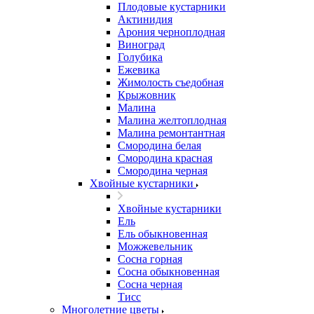
Плодовые кустарники
Актинидия
Арония черноплодная
Виноград
Голубика
Ежевика
Жимолость съедобная
Крыжовник
Малина
Малина желтоплодная
Малина ремонтантная
Смородина белая
Смородина красная
Смородина черная
Хвойные кустарники
Хвойные кустарники
Ель
Ель обыкновенная
Можжевельник
Сосна горная
Сосна обыкновенная
Сосна черная
Тисс
Многолетние цветы