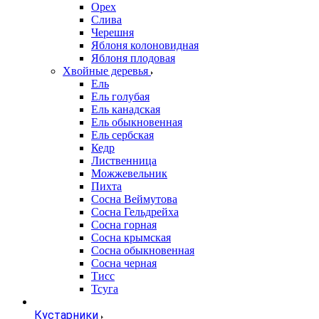
Орех
Слива
Черешня
Яблоня колоновидная
Яблоня плодовая
Хвойные деревья
Ель
Ель голубая
Ель канадская
Ель обыкновенная
Ель сербская
Кедр
Лиственница
Можжевельник
Пихта
Сосна Веймутова
Сосна Гельдрейха
Сосна горная
Сосна крымская
Сосна обыкновенная
Сосна черная
Тисс
Тсуга
Кустарники