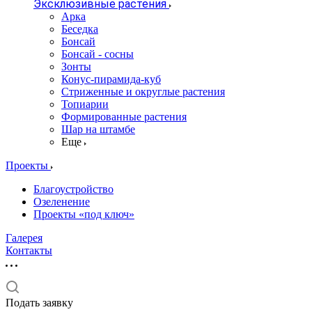
Эксклюзивные растения
Арка
Беседка
Бонсай
Бонсай - сосны
Зонты
Конус-пирамида-куб
Стриженные и округлые растения
Топиарии
Формированные растения
Шар на штамбе
Еще
Проекты
Благоустройство
Озеленение
Проекты «под ключ»
Галерея
Контакты
Подать заявку