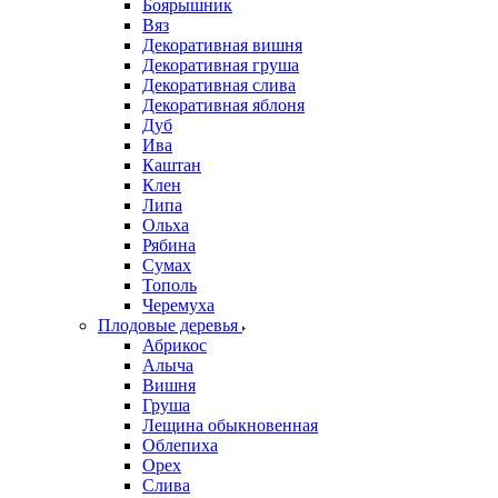
Боярышник
Вяз
Декоративная вишня
Декоративная груша
Декоративная слива
Декоративная яблоня
Дуб
Ива
Каштан
Клен
Липа
Ольха
Рябина
Сумах
Тополь
Черемуха
Плодовые деревья
Абрикос
Алыча
Вишня
Груша
Лещина обыкновенная
Облепиха
Орех
Слива