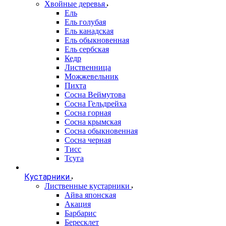
Хвойные деревья
Ель
Ель голубая
Ель канадская
Ель обыкновенная
Ель сербская
Кедр
Лиственница
Можжевельник
Пихта
Сосна Веймутова
Сосна Гельдрейха
Сосна горная
Сосна крымская
Сосна обыкновенная
Сосна черная
Тисс
Тсуга
Кустарники
Лиственные кустарники
Айва японская
Акация
Барбарис
Бересклет