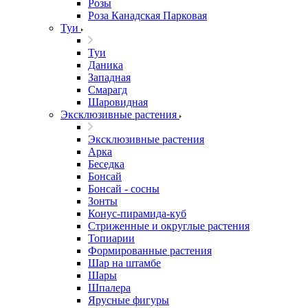
Розы
Роза Канадская Парковая
Туи
Туи
Даника
Западная
Смарагд
Шаровидная
Эксклюзивные растения
Эксклюзивные растения
Арка
Беседка
Бонсай
Бонсай - сосны
Зонты
Конус-пирамида-куб
Стриженные и округлые растения
Топиарии
Формированные растения
Шар на штамбе
Шары
Шпалера
Ярусные фигуры