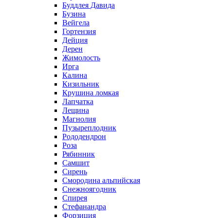
Буддлея Давида
Бузина
Вейгела
Гортензия
Дейция
Дерен
Жимолость
Ирга
Калина
Кизильник
Крушина ломкая
Лапчатка
Лещина
Магнолия
Пузыреплодник
Рододендрон
Роза
Рябинник
Самшит
Сирень
Смородина альпийская
Снежноягодник
Спирея
Стефанандра
Форзиция