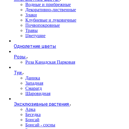
Водные и прибрежные
Декоративно-лиственные
Злаки
Клубневые и луковичные
Почвопокровные
Травы
Цветущие
Однолетние цветы
Розы
Роза Канадская Парковая
Туи
Даника
Западная
Смарагд
Шаровидная
Эксклюзивные растения
Арка
Беседка
Бонсай
Бонсай - сосны