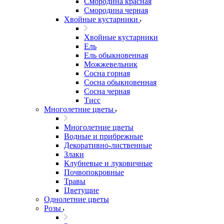
Смородина красная
Смородина черная
Хвойные кустарники
Хвойные кустарники
Ель
Ель обыкновенная
Можжевельник
Сосна горная
Сосна обыкновенная
Сосна черная
Тисс
Многолетние цветы
Многолетние цветы
Водные и прибрежные
Декоративно-лиственные
Злаки
Клубневые и луковичные
Почвопокровные
Травы
Цветущие
Однолетние цветы
Розы