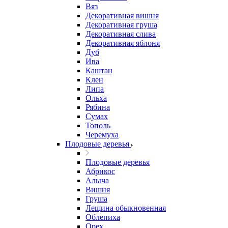
Вяз
Декоративная вишня
Декоративная груша
Декоративная слива
Декоративная яблоня
Дуб
Ива
Каштан
Клен
Липа
Ольха
Рябина
Сумах
Тополь
Черемуха
Плодовые деревья
Плодовые деревья
Абрикос
Алыча
Вишня
Груша
Лещина обыкновенная
Облепиха
Орех