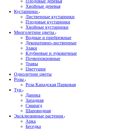
Плодовые деревья
Хвойные деревья
Кустарники
Лиственные кустарники
Плодовые кустарники
Хвойные кустарники
Многолетние цветы
Водные и прибрежные
Декоративно-лиственные
Злаки
Клубневые и луковичные
Почвопокровные
Травы
Цветущие
Однолетние цветы
Розы
Роза Канадская Парковая
Туи
Даника
Западная
Смарагд
Шаровидная
Эксклюзивные растения
Арка
Беседка