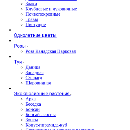
Злаки
Клубневые и луковичные
Почвопокровные
Травы
Цветущие
Однолетние цветы
Розы
Роза Канадская Парковая
Туи
Даника
Западная
Смарагд
Шаровидная
Эксклюзивные растения
Арка
Беседка
Бонсай
Бонсай - сосны
Зонты
Конус-пирамида-куб