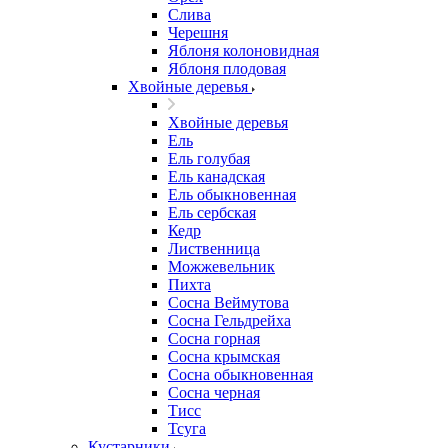
Слива
Черешня
Яблоня колоновидная
Яблоня плодовая
Хвойные деревья
Хвойные деревья
Ель
Ель голубая
Ель канадская
Ель обыкновенная
Ель сербская
Кедр
Лиственница
Можжевельник
Пихта
Сосна Веймутова
Сосна Гельдрейха
Сосна горная
Сосна крымская
Сосна обыкновенная
Сосна черная
Тисс
Тсуга
Кустарники