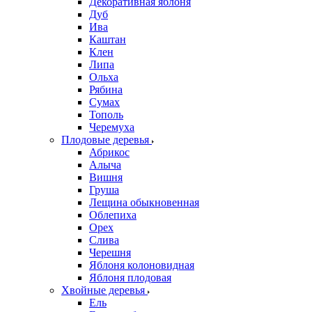
Декоративная яблоня
Дуб
Ива
Каштан
Клен
Липа
Ольха
Рябина
Сумах
Тополь
Черемуха
Плодовые деревья
Абрикос
Алыча
Вишня
Груша
Лещина обыкновенная
Облепиха
Орех
Слива
Черешня
Яблоня колоновидная
Яблоня плодовая
Хвойные деревья
Ель