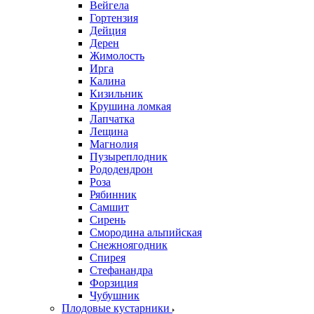
Вейгела
Гортензия
Дейция
Дерен
Жимолость
Ирга
Калина
Кизильник
Крушина ломкая
Лапчатка
Лещина
Магнолия
Пузыреплодник
Рододендрон
Роза
Рябинник
Самшит
Сирень
Смородина альпийская
Снежноягодник
Спирея
Стефанандра
Форзиция
Чубушник
Плодовые кустарники