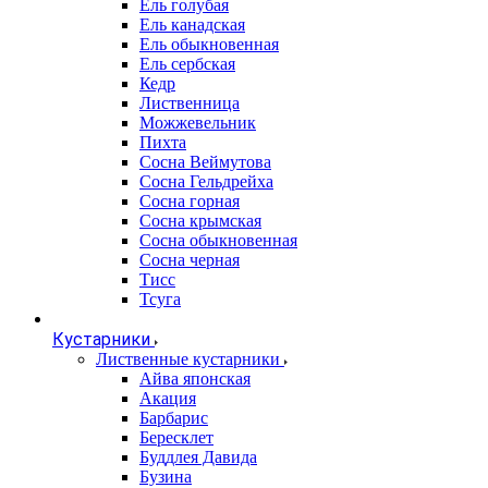
Ель голубая
Ель канадская
Ель обыкновенная
Ель сербская
Кедр
Лиственница
Можжевельник
Пихта
Сосна Веймутова
Сосна Гельдрейха
Сосна горная
Сосна крымская
Сосна обыкновенная
Сосна черная
Тисс
Тсуга
Кустарники
Лиственные кустарники
Айва японская
Акация
Барбарис
Бересклет
Буддлея Давида
Бузина