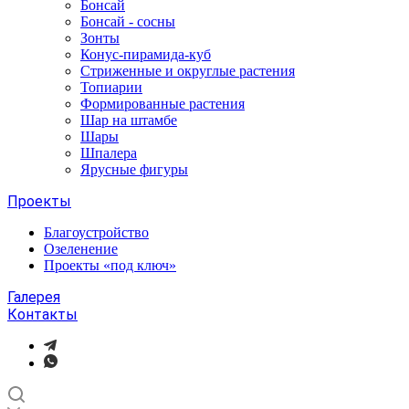
Бонсай
Бонсай - сосны
Зонты
Конус-пирамида-куб
Стриженные и округлые растения
Топиарии
Формированные растения
Шар на штамбе
Шары
Шпалера
Ярусные фигуры
Проекты
Благоустройство
Озеленение
Проекты «под ключ»
Галерея
Контакты