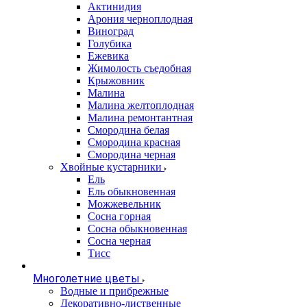
Актинидия
Арония черноплодная
Виноград
Голубика
Ежевика
Жимолость съедобная
Крыжовник
Малина
Малина желтоплодная
Малина ремонтантная
Смородина белая
Смородина красная
Смородина черная
Хвойные кустарники
Ель
Ель обыкновенная
Можжевельник
Сосна горная
Сосна обыкновенная
Сосна черная
Тисс
Многолетние цветы
Водные и прибрежные
Декоративно-лиственные