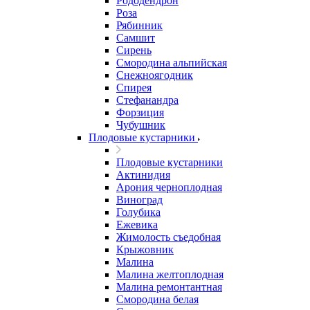
Рододендрон
Роза
Рябинник
Самшит
Сирень
Смородина альпийская
Снежноягодник
Спирея
Стефанандра
Форзиция
Чубушник
Плодовые кустарники
Плодовые кустарники
Актинидия
Арония черноплодная
Виноград
Голубика
Ежевика
Жимолость съедобная
Крыжовник
Малина
Малина желтоплодная
Малина ремонтантная
Смородина белая