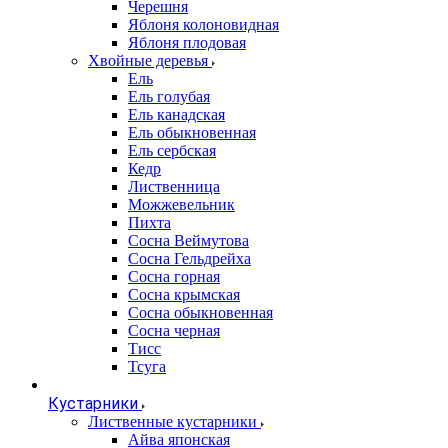
Черешня
Яблоня колоновидная
Яблоня плодовая
Хвойные деревья
Ель
Ель голубая
Ель канадская
Ель обыкновенная
Ель сербская
Кедр
Лиственница
Можжевельник
Пихта
Сосна Веймутова
Сосна Гельдрейха
Сосна горная
Сосна крымская
Сосна обыкновенная
Сосна черная
Тисс
Тсуга
Кустарники
Лиственные кустарники
Айва японская