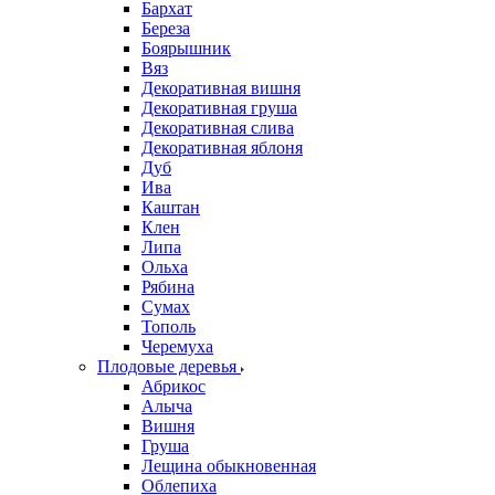
Бархат
Береза
Боярышник
Вяз
Декоративная вишня
Декоративная груша
Декоративная слива
Декоративная яблоня
Дуб
Ива
Каштан
Клен
Липа
Ольха
Рябина
Сумах
Тополь
Черемуха
Плодовые деревья
Абрикос
Алыча
Вишня
Груша
Лещина обыкновенная
Облепиха