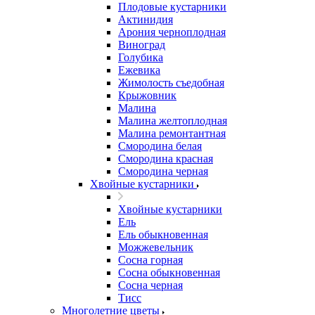
Плодовые кустарники
Актинидия
Арония черноплодная
Виноград
Голубика
Ежевика
Жимолость съедобная
Крыжовник
Малина
Малина желтоплодная
Малина ремонтантная
Смородина белая
Смородина красная
Смородина черная
Хвойные кустарники
Хвойные кустарники
Ель
Ель обыкновенная
Можжевельник
Сосна горная
Сосна обыкновенная
Сосна черная
Тисс
Многолетние цветы