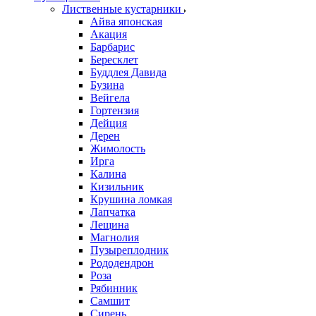
Лиственные кустарники
Айва японская
Акация
Барбарис
Бересклет
Буддлея Давида
Бузина
Вейгела
Гортензия
Дейция
Дерен
Жимолость
Ирга
Калина
Кизильник
Крушина ломкая
Лапчатка
Лещина
Магнолия
Пузыреплодник
Рододендрон
Роза
Рябинник
Самшит
Сирень