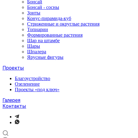
Бонсай
Бонсай - сосны
Зонты
Конус-пирамида-куб
Стриженные и округлые растения
Топиарии
Формированные растения
Шар на штамбе
Шары
Шпалера
Ярусные фигуры
Проекты
Благоустройство
Озеленение
Проекты «под ключ»
Галерея
Контакты