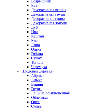
Боярышник
Вяз
Декоративная вишня
Декоративная груша
Декоративная слива
Декоративная яблоня
Дуб
Ива
Каштан
Клен
Липа
Ольха
Рябина
Сумах
Тополь
Черемуха
Плодовые деревья
Абрикос
Алыча
Вишня
Груша
Лещина обыкновенная
Облепиха
Орех
Слива