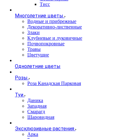
Тисс
Многолетние цветы
Водные и прибрежные
Декоративно-лиственные
Злаки
Клубневые и луковичные
Почвопокровные
Травы
Цветущие
Однолетние цветы
Розы
Роза Канадская Парковая
Туи
Даника
Западная
Смарагд
Шаровидная
Эксклюзивные растения
Арка