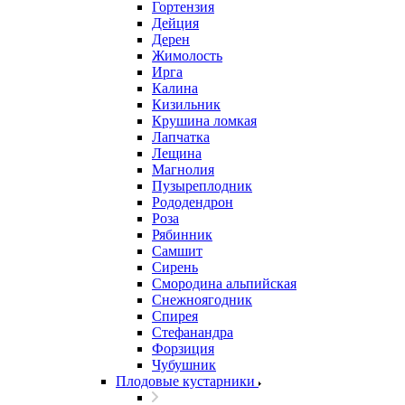
Гортензия
Дейция
Дерен
Жимолость
Ирга
Калина
Кизильник
Крушина ломкая
Лапчатка
Лещина
Магнолия
Пузыреплодник
Рододендрон
Роза
Рябинник
Самшит
Сирень
Смородина альпийская
Снежноягодник
Спирея
Стефанандра
Форзиция
Чубушник
Плодовые кустарники