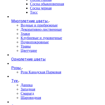
Сосна обыкновенная
Сосна черная
Тисс
Многолетние цветы
Водные и прибрежные
Декоративно-лиственные
Злаки
Клубневые и луковичные
Почвопокровные
Травы
Цветущие
Однолетние цветы
Розы
Роза Канадская Парковая
Туи
Даника
Западная
Смарагд
Шаровидная