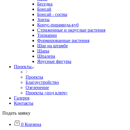
Беседка
Бонсай
Бонсай - сосны
Зонты
Конус-пирамида-куб
Стриженные и округлые растения
Топиарии
Формированные растения
Шар на штамбе
Шары
Шпалера
Ярусные фигуры
Проекты
Проекты
Благоустройство
Озеленение
Проекты «под ключ»
Галерея
Контакты
Подать заявку
0
Корзина