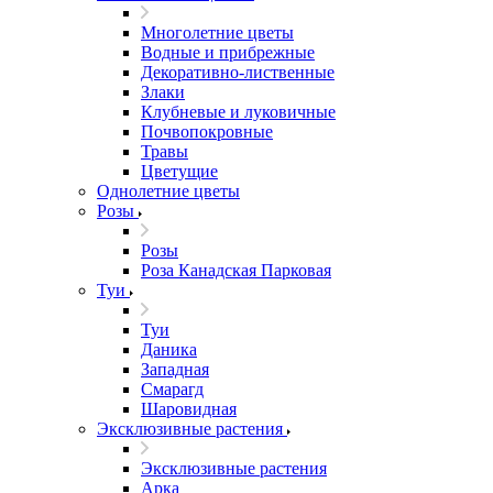
Многолетние цветы
Водные и прибрежные
Декоративно-лиственные
Злаки
Клубневые и луковичные
Почвопокровные
Травы
Цветущие
Однолетние цветы
Розы
Розы
Роза Канадская Парковая
Туи
Туи
Даника
Западная
Смарагд
Шаровидная
Эксклюзивные растения
Эксклюзивные растения
Арка