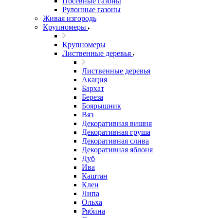
Посевные газоны
Рулонные газоны
Живая изгородь
Крупномеры
Крупномеры
Лиственные деревья
Лиственные деревья
Акация
Бархат
Береза
Боярышник
Вяз
Декоративная вишня
Декоративная груша
Декоративная слива
Декоративная яблоня
Дуб
Ива
Каштан
Клен
Липа
Ольха
Рябина