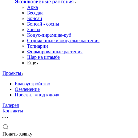
Эксклюзивные растения
Арка
Беседка
Бонсай
Бонсай - сосны
Зонты
Конус-пирамида-куб
Стриженные и округлые растения
Топиарии
Формированные растения
Шар на штамбе
Еще
Проекты
Благоустройство
Озеленение
Проекты «под ключ»
Галерея
Контакты
Подать заявку