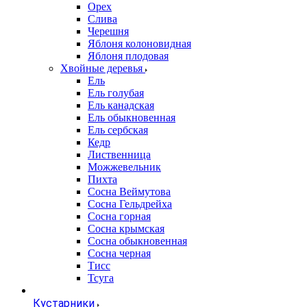
Орех
Слива
Черешня
Яблоня колоновидная
Яблоня плодовая
Хвойные деревья
Ель
Ель голубая
Ель канадская
Ель обыкновенная
Ель сербская
Кедр
Лиственница
Можжевельник
Пихта
Сосна Веймутова
Сосна Гельдрейха
Сосна горная
Сосна крымская
Сосна обыкновенная
Сосна черная
Тисс
Тсуга
Кустарники