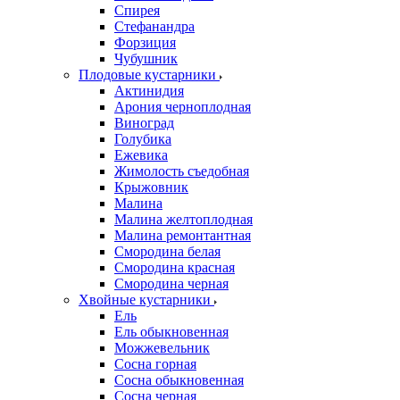
Спирея
Стефанандра
Форзиция
Чубушник
Плодовые кустарники
Актинидия
Арония черноплодная
Виноград
Голубика
Ежевика
Жимолость съедобная
Крыжовник
Малина
Малина желтоплодная
Малина ремонтантная
Смородина белая
Смородина красная
Смородина черная
Хвойные кустарники
Ель
Ель обыкновенная
Можжевельник
Сосна горная
Сосна обыкновенная
Сосна черная