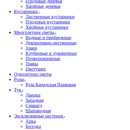
Плодовые деревья
Хвойные деревья
Кустарники
Лиственные кустарники
Плодовые кустарники
Хвойные кустарники
Многолетние цветы
Водные и прибрежные
Декоративно-лиственные
Злаки
Клубневые и луковичные
Почвопокровные
Травы
Цветущие
Однолетние цветы
Розы
Роза Канадская Парковая
Туи
Даника
Западная
Смарагд
Шаровидная
Эксклюзивные растения
Арка
Беседка