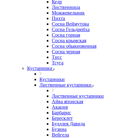
Кедр
Лиственница
Можжевельник
Пихта
Сосна Веймутова
Сосна Гельдрейха
Сосна горная
Сосна крымская
Сосна обыкновенная
Сосна черная
Тисс
Тсуга
Кустарники
Кустарники
Лиственные кустарники
Лиственные кустарники
Айва японская
Акация
Барбарис
Бересклет
Буддлея Давида
Бузина
Вейгела