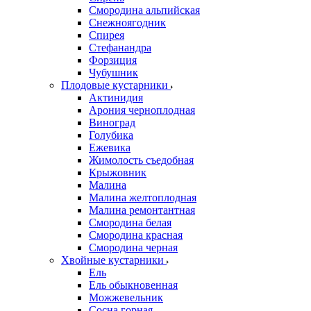
Смородина альпийская
Снежноягодник
Спирея
Стефанандра
Форзиция
Чубушник
Плодовые кустарники
Актинидия
Арония черноплодная
Виноград
Голубика
Ежевика
Жимолость съедобная
Крыжовник
Малина
Малина желтоплодная
Малина ремонтантная
Смородина белая
Смородина красная
Смородина черная
Хвойные кустарники
Ель
Ель обыкновенная
Можжевельник
Сосна горная