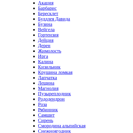
Акация
Барбарис
Бересклет
Буддлея Давида
Бузина
Вейгела
Гортензия
Дейция
Дерен
Жимолость
Ирга
Калина
Кизильник
Крушина ломкая
Лапчатка
Лещина
Магнолия
Пузыреплодник
Рододендрон
Роза
Рябинник
Самшит
Сирень
Смородина альпийская
Снежноягодник