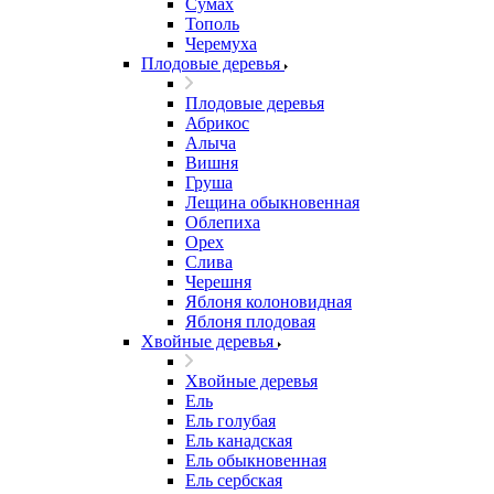
Сумах
Тополь
Черемуха
Плодовые деревья
Плодовые деревья
Абрикос
Алыча
Вишня
Груша
Лещина обыкновенная
Облепиха
Орех
Слива
Черешня
Яблоня колоновидная
Яблоня плодовая
Хвойные деревья
Хвойные деревья
Ель
Ель голубая
Ель канадская
Ель обыкновенная
Ель сербская