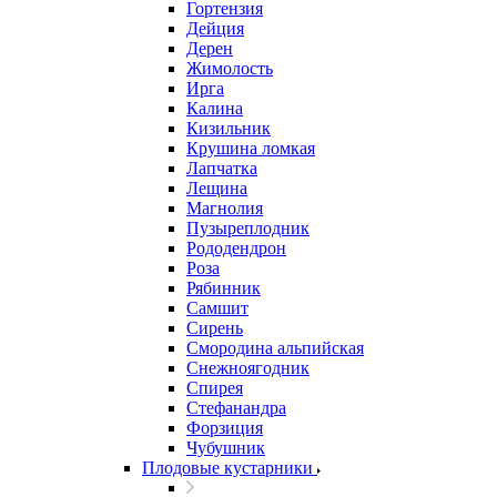
Гортензия
Дейция
Дерен
Жимолость
Ирга
Калина
Кизильник
Крушина ломкая
Лапчатка
Лещина
Магнолия
Пузыреплодник
Рододендрон
Роза
Рябинник
Самшит
Сирень
Смородина альпийская
Снежноягодник
Спирея
Стефанандра
Форзиция
Чубушник
Плодовые кустарники