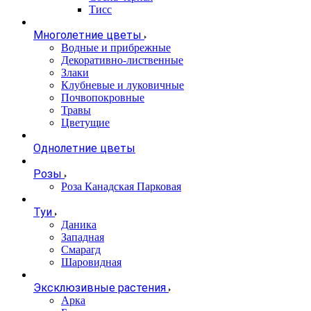
Тисс
Многолетние цветы
Водные и прибрежные
Декоративно-лиственные
Злаки
Клубневые и луковичные
Почвопокровные
Травы
Цветущие
Однолетние цветы
Розы
Роза Канадская Парковая
Туи
Даника
Западная
Смарагд
Шаровидная
Эксклюзивные растения
Арка