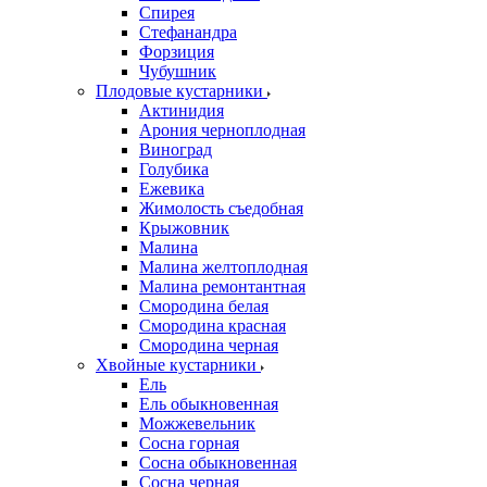
Спирея
Стефанандра
Форзиция
Чубушник
Плодовые кустарники
Актинидия
Арония черноплодная
Виноград
Голубика
Ежевика
Жимолость съедобная
Крыжовник
Малина
Малина желтоплодная
Малина ремонтантная
Смородина белая
Смородина красная
Смородина черная
Хвойные кустарники
Ель
Ель обыкновенная
Можжевельник
Сосна горная
Сосна обыкновенная
Сосна черная