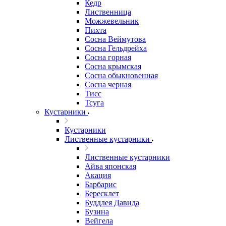
Кедр
Лиственница
Можжевельник
Пихта
Сосна Веймутова
Сосна Гельдрейха
Сосна горная
Сосна крымская
Сосна обыкновенная
Сосна черная
Тисс
Тсуга
Кустарники
Кустарники
Лиственные кустарники
Лиственные кустарники
Айва японская
Акация
Барбарис
Бересклет
Буддлея Давида
Бузина
Вейгела