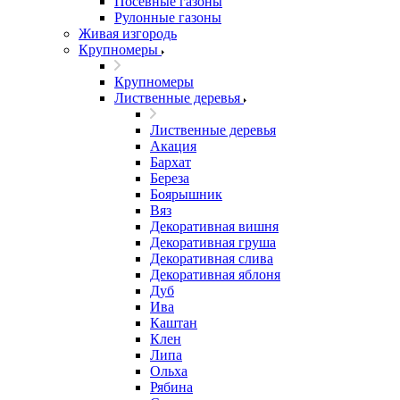
Посевные газоны
Рулонные газоны
Живая изгородь
Крупномеры
Крупномеры
Лиственные деревья
Лиственные деревья
Акация
Бархат
Береза
Боярышник
Вяз
Декоративная вишня
Декоративная груша
Декоративная слива
Декоративная яблоня
Дуб
Ива
Каштан
Клен
Липа
Ольха
Рябина