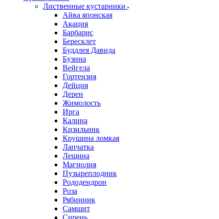
Лиственные кустарники
Айва японская
Акация
Барбарис
Бересклет
Буддлея Давида
Бузина
Вейгела
Гортензия
Дейция
Дерен
Жимолость
Ирга
Калина
Кизильник
Крушина ломкая
Лапчатка
Лещина
Магнолия
Пузыреплодник
Рододендрон
Роза
Рябинник
Самшит
Сирень