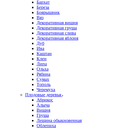
Бархат
Береза
Боярышник
Вяз
Декоративная вишня
Декоративная груша
Декоративная слива
Декоративная яблоня
Дуб
Ива
Каштан
Клен
Липа
Ольха
Рябина
Сумах
Тополь
Черемуха
Плодовые деревья
Абрикос
Алыча
Вишня
Груша
Лещина обыкновенная
Облепиха