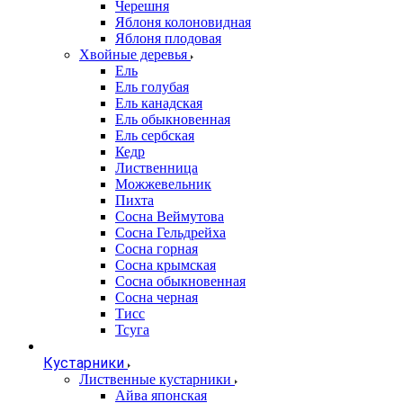
Черешня
Яблоня колоновидная
Яблоня плодовая
Хвойные деревья
Ель
Ель голубая
Ель канадская
Ель обыкновенная
Ель сербская
Кедр
Лиственница
Можжевельник
Пихта
Сосна Веймутова
Сосна Гельдрейха
Сосна горная
Сосна крымская
Сосна обыкновенная
Сосна черная
Тисс
Тсуга
Кустарники
Лиственные кустарники
Айва японская