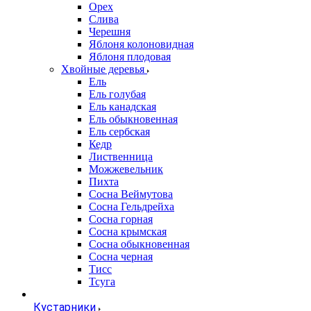
Орех
Слива
Черешня
Яблоня колоновидная
Яблоня плодовая
Хвойные деревья
Ель
Ель голубая
Ель канадская
Ель обыкновенная
Ель сербская
Кедр
Лиственница
Можжевельник
Пихта
Сосна Веймутова
Сосна Гельдрейха
Сосна горная
Сосна крымская
Сосна обыкновенная
Сосна черная
Тисс
Тсуга
Кустарники