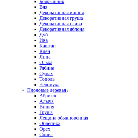
Боярышник
Вяз
Декоративная вишня
Декоративная груша
Декоративная слива
Декоративная яблоня
Дуб
Ива
Каштан
Клен
Липа
Ольха
Рябина
Сумах
Тополь
Черемуха
Плодовые деревья
Абрикос
Алыча
Вишня
Груша
Лещина обыкновенная
Облепиха
Орех
Слива