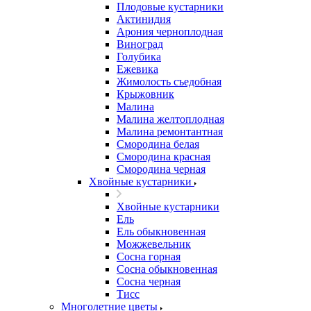
Плодовые кустарники
Актинидия
Арония черноплодная
Виноград
Голубика
Ежевика
Жимолость съедобная
Крыжовник
Малина
Малина желтоплодная
Малина ремонтантная
Смородина белая
Смородина красная
Смородина черная
Хвойные кустарники
Хвойные кустарники
Ель
Ель обыкновенная
Можжевельник
Сосна горная
Сосна обыкновенная
Сосна черная
Тисс
Многолетние цветы