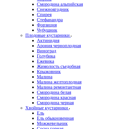
Смородина альпийская
Снежноягодник
Спирея
Стефанандра
Форзиция
Чубушник
Плодовые кустарники
Актинидия
Арония черноплодная
Виноград
Голубика
Ежевика
Жимолость съедобная
Крыжовник
Малина
Малина желтоплодная
Малина ремонтантная
Смородина белая
Смородина красная
Смородина черная
Хвойные кустарники
Ель
Ель обыкновенная
Можжевельник
Сосна горная