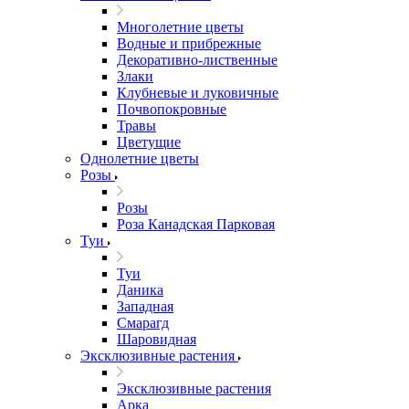
Многолетние цветы
Водные и прибрежные
Декоративно-лиственные
Злаки
Клубневые и луковичные
Почвопокровные
Травы
Цветущие
Однолетние цветы
Розы
Розы
Роза Канадская Парковая
Туи
Туи
Даника
Западная
Смарагд
Шаровидная
Эксклюзивные растения
Эксклюзивные растения
Арка