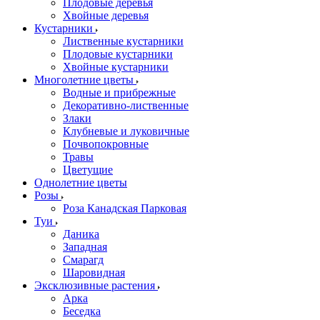
Плодовые деревья
Хвойные деревья
Кустарники
Лиственные кустарники
Плодовые кустарники
Хвойные кустарники
Многолетние цветы
Водные и прибрежные
Декоративно-лиственные
Злаки
Клубневые и луковичные
Почвопокровные
Травы
Цветущие
Однолетние цветы
Розы
Роза Канадская Парковая
Туи
Даника
Западная
Смарагд
Шаровидная
Эксклюзивные растения
Арка
Беседка