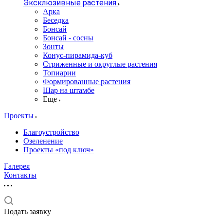
Эксклюзивные растения
Арка
Беседка
Бонсай
Бонсай - сосны
Зонты
Конус-пирамида-куб
Стриженные и округлые растения
Топиарии
Формированные растения
Шар на штамбе
Еще
Проекты
Благоустройство
Озеленение
Проекты «под ключ»
Галерея
Контакты
Подать заявку