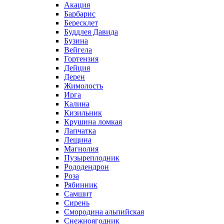
Акация
Барбарис
Бересклет
Буддлея Давида
Бузина
Вейгела
Гортензия
Дейция
Дерен
Жимолость
Ирга
Калина
Кизильник
Крушина ломкая
Лапчатка
Лещина
Магнолия
Пузыреплодник
Рододендрон
Роза
Рябинник
Самшит
Сирень
Смородина альпийская
Снежноягодник