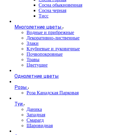
Сосна обыкновенная
Сосна черная
Тисс
Многолетние цветы
Водные и прибрежные
Декоративно-лиственные
Злаки
Клубневые и луковичные
Почвопокровные
Травы
Цветущие
Однолетние цветы
Розы
Роза Канадская Парковая
Туи
Даника
Западная
Смарагд
Шаровидная