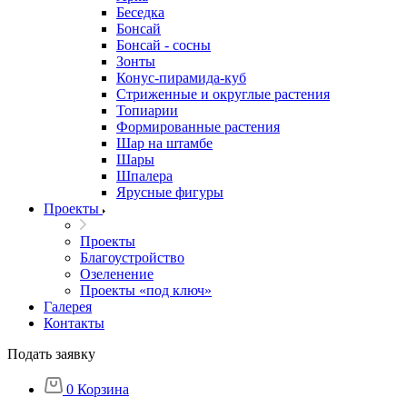
Беседка
Бонсай
Бонсай - сосны
Зонты
Конус-пирамида-куб
Стриженные и округлые растения
Топиарии
Формированные растения
Шар на штамбе
Шары
Шпалера
Ярусные фигуры
Проекты
Проекты
Благоустройство
Озеленение
Проекты «под ключ»
Галерея
Контакты
Подать заявку
0
Корзина