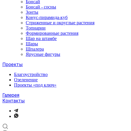
Бонсай
Бонсай - сосны
Зонты
Конус-пирамида-куб
Стриженные и округлые растения
Топиарии
Формированные растения
Шар на штамбе
Шары
Шпалера
Ярусные фигуры
Проекты
Благоустройство
Озеленение
Проекты «под ключ»
Галерея
Контакты