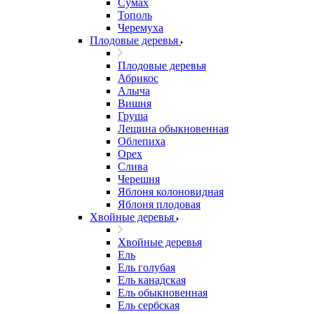
Сумах
Тополь
Черемуха
Плодовые деревья
Плодовые деревья
Абрикос
Алыча
Вишня
Груша
Лещина обыкновенная
Облепиха
Орех
Слива
Черешня
Яблоня колоновидная
Яблоня плодовая
Хвойные деревья
Хвойные деревья
Ель
Ель голубая
Ель канадская
Ель обыкновенная
Ель сербская