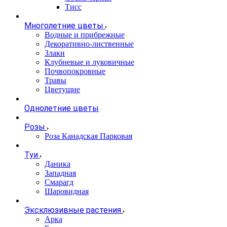
Тисс
Многолетние цветы
Водные и прибрежные
Декоративно-лиственные
Злаки
Клубневые и луковичные
Почвопокровные
Травы
Цветущие
Однолетние цветы
Розы
Роза Канадская Парковая
Туи
Даника
Западная
Смарагд
Шаровидная
Эксклюзивные растения
Арка