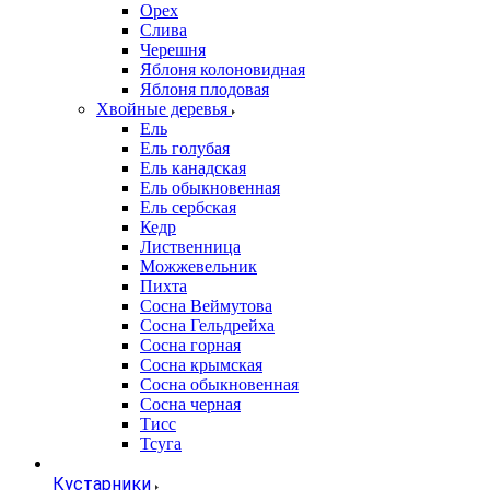
Орех
Слива
Черешня
Яблоня колоновидная
Яблоня плодовая
Хвойные деревья
Ель
Ель голубая
Ель канадская
Ель обыкновенная
Ель сербская
Кедр
Лиственница
Можжевельник
Пихта
Сосна Веймутова
Сосна Гельдрейха
Сосна горная
Сосна крымская
Сосна обыкновенная
Сосна черная
Тисс
Тсуга
Кустарники