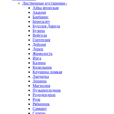
Лиственные кустарники
Айва японская
Акация
Барбарис
Бересклет
Буддлея Давида
Бузина
Вейгела
Гортензия
Дейция
Дерен
Жимолость
Ирга
Калина
Кизильник
Крушина ломкая
Лапчатка
Лещина
Магнолия
Пузыреплодник
Рододендрон
Роза
Рябинник
Самшит
Сирень