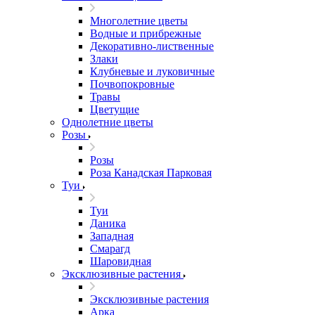
Многолетние цветы
Водные и прибрежные
Декоративно-лиственные
Злаки
Клубневые и луковичные
Почвопокровные
Травы
Цветущие
Однолетние цветы
Розы
Розы
Роза Канадская Парковая
Туи
Туи
Даника
Западная
Смарагд
Шаровидная
Эксклюзивные растения
Эксклюзивные растения
Арка