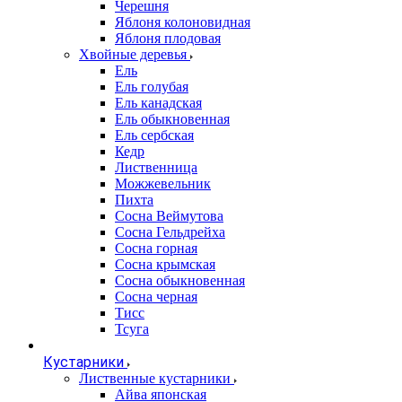
Черешня
Яблоня колоновидная
Яблоня плодовая
Хвойные деревья
Ель
Ель голубая
Ель канадская
Ель обыкновенная
Ель сербская
Кедр
Лиственница
Можжевельник
Пихта
Сосна Веймутова
Сосна Гельдрейха
Сосна горная
Сосна крымская
Сосна обыкновенная
Сосна черная
Тисс
Тсуга
Кустарники
Лиственные кустарники
Айва японская