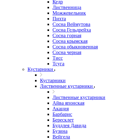
Кедр
Лиственница
Можжевельник
Пихта
Сосна Веймутова
Сосна Гельдрейха
Сосна горная
Сосна крымская
Сосна обыкновенная
Сосна черная
Тисс
Тсуга
Кустарники
Кустарники
Лиственные кустарники
Лиственные кустарники
Айва японская
Акация
Барбарис
Бересклет
Буддлея Давида
Бузина
Вейгела