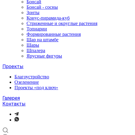
Бонсай
Бонсай - сосны
Зонты
Конус-пирамида-куб
Стриженные и округлые растения
Топиарии
Формированные растения
Шар на штамбе
Шары
Шпалера
Ярусные фигуры
Проекты
Благоустройство
Озеленение
Проекты «под ключ»
Галерея
Контакты