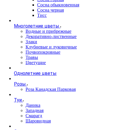
Сосна обыкновенная
Сосна черная
Тисс
Многолетние цветы
Водные и прибрежные
Декоративно-лиственные
Злаки
Клубневые и луковичные
Почвопокровные
Травы
Цветущие
Однолетние цветы
Розы
Роза Канадская Парковая
Туи
Даника
Западная
Смарагд
Шаровидная