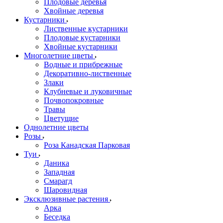
Плодовые деревья
Хвойные деревья
Кустарники
Лиственные кустарники
Плодовые кустарники
Хвойные кустарники
Многолетние цветы
Водные и прибрежные
Декоративно-лиственные
Злаки
Клубневые и луковичные
Почвопокровные
Травы
Цветущие
Однолетние цветы
Розы
Роза Канадская Парковая
Туи
Даника
Западная
Смарагд
Шаровидная
Эксклюзивные растения
Арка
Беседка