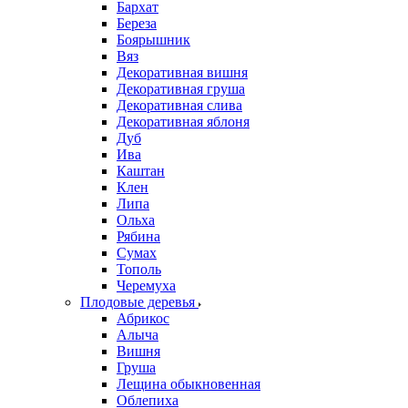
Бархат
Береза
Боярышник
Вяз
Декоративная вишня
Декоративная груша
Декоративная слива
Декоративная яблоня
Дуб
Ива
Каштан
Клен
Липа
Ольха
Рябина
Сумах
Тополь
Черемуха
Плодовые деревья
Абрикос
Алыча
Вишня
Груша
Лещина обыкновенная
Облепиха