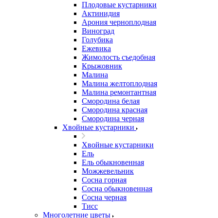
Плодовые кустарники
Актинидия
Арония черноплодная
Виноград
Голубика
Ежевика
Жимолость съедобная
Крыжовник
Малина
Малина желтоплодная
Малина ремонтантная
Смородина белая
Смородина красная
Смородина черная
Хвойные кустарники
Хвойные кустарники
Ель
Ель обыкновенная
Можжевельник
Сосна горная
Сосна обыкновенная
Сосна черная
Тисс
Многолетние цветы