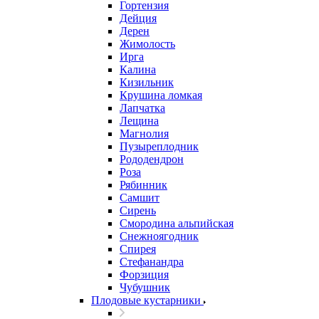
Гортензия
Дейция
Дерен
Жимолость
Ирга
Калина
Кизильник
Крушина ломкая
Лапчатка
Лещина
Магнолия
Пузыреплодник
Рододендрон
Роза
Рябинник
Самшит
Сирень
Смородина альпийская
Снежноягодник
Спирея
Стефанандра
Форзиция
Чубушник
Плодовые кустарники