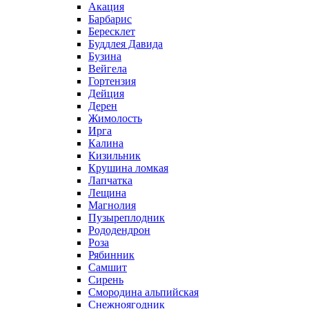
Акация
Барбарис
Бересклет
Буддлея Давида
Бузина
Вейгела
Гортензия
Дейция
Дерен
Жимолость
Ирга
Калина
Кизильник
Крушина ломкая
Лапчатка
Лещина
Магнолия
Пузыреплодник
Рододендрон
Роза
Рябинник
Самшит
Сирень
Смородина альпийская
Снежноягодник