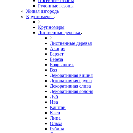
Посевные газоны
Рулонные газоны
Живая изгородь
Крупномеры
Крупномеры
Лиственные деревья
Лиственные деревья
Акация
Бархат
Береза
Боярышник
Вяз
Декоративная вишня
Декоративная груша
Декоративная слива
Декоративная яблоня
Дуб
Ива
Каштан
Клен
Липа
Ольха
Рябина