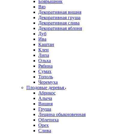
Боярышник
Вяз
Декоративная вишня
Декоративная груша
Декоративная слива
Декоративная яблоня
Дуб
Ива
Каштан
Клен
Липа
Ольха
Рябина
Сумах
Тополь
Черемуха
Плодовые деревья
Абрикос
Алыча
Вишня
Груша
Лещина обыкновенная
Облепиха
Орех
Слива