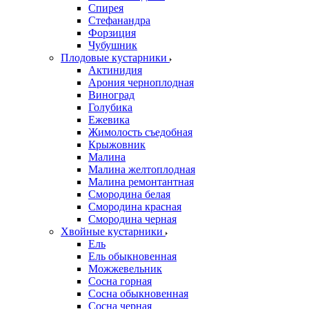
Спирея
Стефанандра
Форзиция
Чубушник
Плодовые кустарники
Актинидия
Арония черноплодная
Виноград
Голубика
Ежевика
Жимолость съедобная
Крыжовник
Малина
Малина желтоплодная
Малина ремонтантная
Смородина белая
Смородина красная
Смородина черная
Хвойные кустарники
Ель
Ель обыкновенная
Можжевельник
Сосна горная
Сосна обыкновенная
Сосна черная