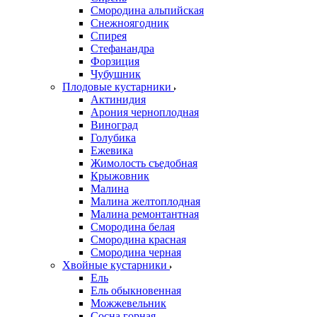
Смородина альпийская
Снежноягодник
Спирея
Стефанандра
Форзиция
Чубушник
Плодовые кустарники
Актинидия
Арония черноплодная
Виноград
Голубика
Ежевика
Жимолость съедобная
Крыжовник
Малина
Малина желтоплодная
Малина ремонтантная
Смородина белая
Смородина красная
Смородина черная
Хвойные кустарники
Ель
Ель обыкновенная
Можжевельник
Сосна горная