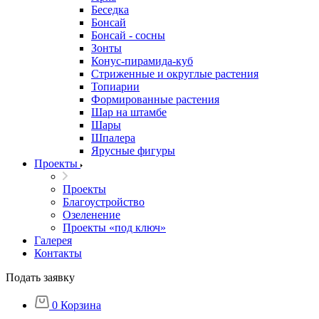
Беседка
Бонсай
Бонсай - сосны
Зонты
Конус-пирамида-куб
Стриженные и округлые растения
Топиарии
Формированные растения
Шар на штамбе
Шары
Шпалера
Ярусные фигуры
Проекты
Проекты
Благоустройство
Озеленение
Проекты «под ключ»
Галерея
Контакты
Подать заявку
0
Корзина