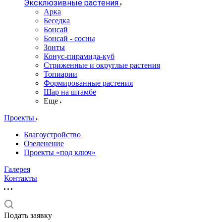
Эксклюзивные растения
Арка
Беседка
Бонсай
Бонсай - сосны
Зонты
Конус-пирамида-куб
Стриженные и округлые растения
Топиарии
Формированные растения
Шар на штамбе
Еще
Проекты
Благоустройство
Озеленение
Проекты «под ключ»
Галерея
Контакты
Подать заявку