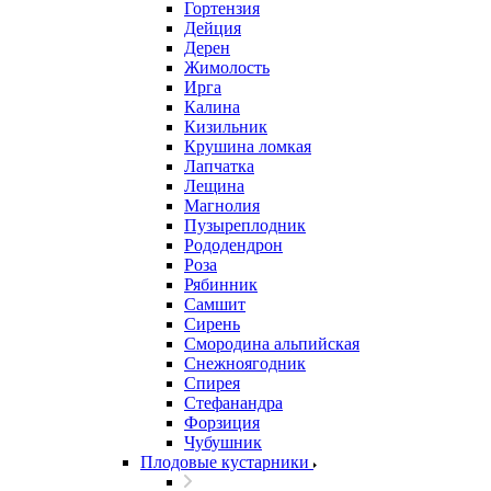
Гортензия
Дейция
Дерен
Жимолость
Ирга
Калина
Кизильник
Крушина ломкая
Лапчатка
Лещина
Магнолия
Пузыреплодник
Рододендрон
Роза
Рябинник
Самшит
Сирень
Смородина альпийская
Снежноягодник
Спирея
Стефанандра
Форзиция
Чубушник
Плодовые кустарники