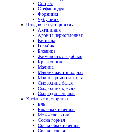
Спирея
Стефанандра
Форзиция
Чубушник
Плодовые кустарники
Актинидия
Арония черноплодная
Виноград
Голубика
Ежевика
Жимолость съедобная
Крыжовник
Малина
Малина желтоплодная
Малина ремонтантная
Смородина белая
Смородина красная
Смородина черная
Хвойные кустарники
Ель
Ель обыкновенная
Можжевельник
Сосна горная
Сосна обыкновенная
Сосна черная