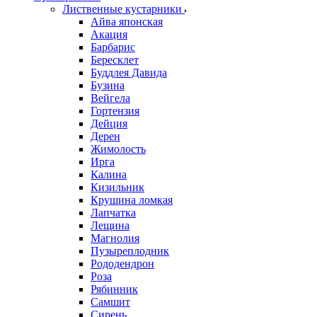
Лиственные кустарники
Айва японская
Акация
Барбарис
Бересклет
Буддлея Давида
Бузина
Вейгела
Гортензия
Дейция
Дерен
Жимолость
Ирга
Калина
Кизильник
Крушина ломкая
Лапчатка
Лещина
Магнолия
Пузыреплодник
Рододендрон
Роза
Рябинник
Самшит
Сирень