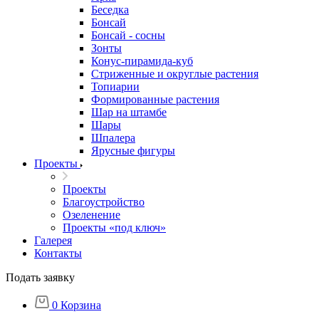
Беседка
Бонсай
Бонсай - сосны
Зонты
Конус-пирамида-куб
Стриженные и округлые растения
Топиарии
Формированные растения
Шар на штамбе
Шары
Шпалера
Ярусные фигуры
Проекты
Проекты
Благоустройство
Озеленение
Проекты «под ключ»
Галерея
Контакты
Подать заявку
0
Корзина