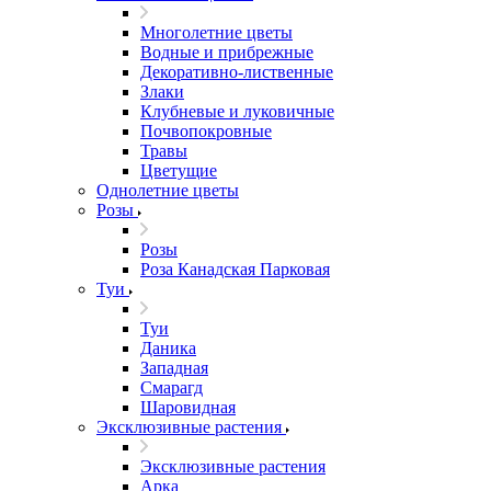
Многолетние цветы
Водные и прибрежные
Декоративно-лиственные
Злаки
Клубневые и луковичные
Почвопокровные
Травы
Цветущие
Однолетние цветы
Розы
Розы
Роза Канадская Парковая
Туи
Туи
Даника
Западная
Смарагд
Шаровидная
Эксклюзивные растения
Эксклюзивные растения
Арка