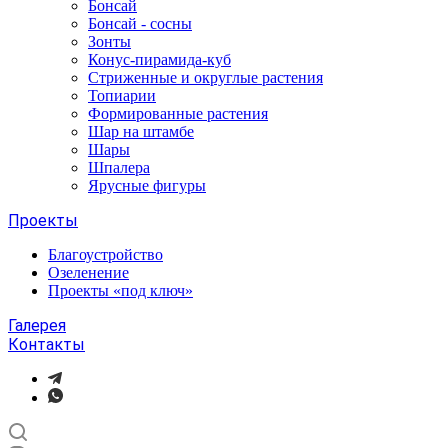
Бонсай
Бонсай - сосны
Зонты
Конус-пирамида-куб
Стриженные и округлые растения
Топиарии
Формированные растения
Шар на штамбе
Шары
Шпалера
Ярусные фигуры
Проекты
Благоустройство
Озеленение
Проекты «под ключ»
Галерея
Контакты