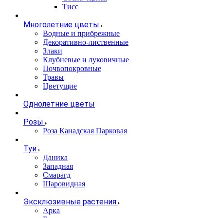
Тисс
Многолетние цветы
Водные и прибрежные
Декоративно-лиственные
Злаки
Клубневые и луковичные
Почвопокровные
Травы
Цветущие
Однолетние цветы
Розы
Роза Канадская Парковая
Туи
Даника
Западная
Смарагд
Шаровидная
Эксклюзивные растения
Арка