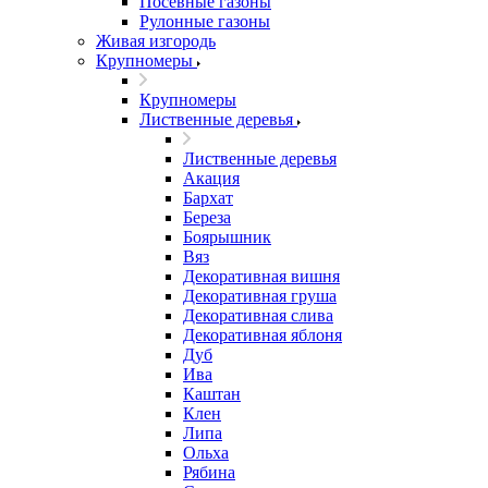
Посевные газоны
Рулонные газоны
Живая изгородь
Крупномеры
Крупномеры
Лиственные деревья
Лиственные деревья
Акация
Бархат
Береза
Боярышник
Вяз
Декоративная вишня
Декоративная груша
Декоративная слива
Декоративная яблоня
Дуб
Ива
Каштан
Клен
Липа
Ольха
Рябина