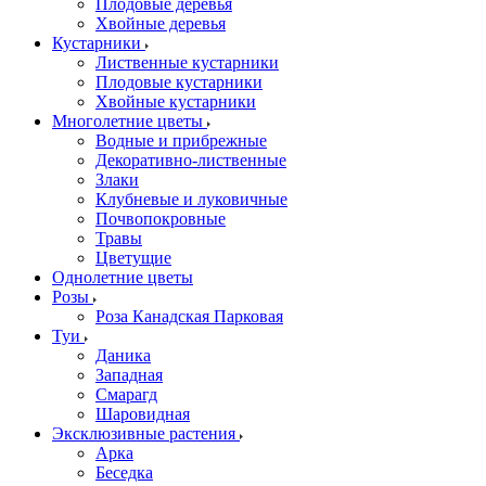
Плодовые деревья
Хвойные деревья
Кустарники
Лиственные кустарники
Плодовые кустарники
Хвойные кустарники
Многолетние цветы
Водные и прибрежные
Декоративно-лиственные
Злаки
Клубневые и луковичные
Почвопокровные
Травы
Цветущие
Однолетние цветы
Розы
Роза Канадская Парковая
Туи
Даника
Западная
Смарагд
Шаровидная
Эксклюзивные растения
Арка
Беседка