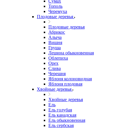
Сумах
Тополь
Черемуха
Плодовые деревья
Плодовые деревья
Абрикос
Алыча
Вишня
Груша
Лещина обыкновенная
Облепиха
Орех
Слива
Черешня
Яблоня колоновидная
Яблоня плодовая
Хвойные деревья
Хвойные деревья
Ель
Ель голубая
Ель канадская
Ель обыкновенная
Ель сербская