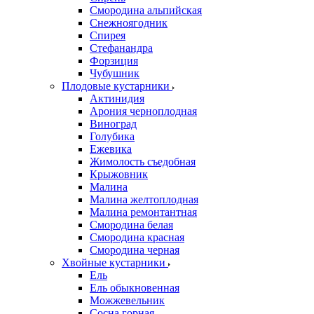
Смородина альпийская
Снежноягодник
Спирея
Стефанандра
Форзиция
Чубушник
Плодовые кустарники
Актинидия
Арония черноплодная
Виноград
Голубика
Ежевика
Жимолость съедобная
Крыжовник
Малина
Малина желтоплодная
Малина ремонтантная
Смородина белая
Смородина красная
Смородина черная
Хвойные кустарники
Ель
Ель обыкновенная
Можжевельник
Сосна горная