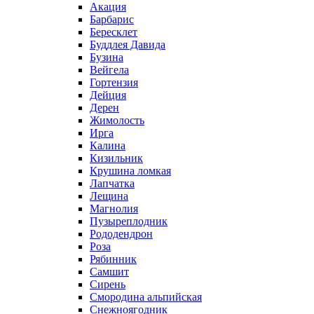
Акация
Барбарис
Бересклет
Буддлея Давида
Бузина
Вейгела
Гортензия
Дейция
Дерен
Жимолость
Ирга
Калина
Кизильник
Крушина ломкая
Лапчатка
Лещина
Магнолия
Пузыреплодник
Рододендрон
Роза
Рябинник
Самшит
Сирень
Смородина альпийская
Снежноягодник