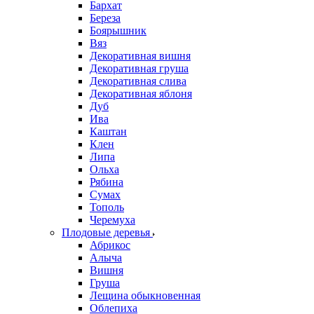
Бархат
Береза
Боярышник
Вяз
Декоративная вишня
Декоративная груша
Декоративная слива
Декоративная яблоня
Дуб
Ива
Каштан
Клен
Липа
Ольха
Рябина
Сумах
Тополь
Черемуха
Плодовые деревья
Абрикос
Алыча
Вишня
Груша
Лещина обыкновенная
Облепиха