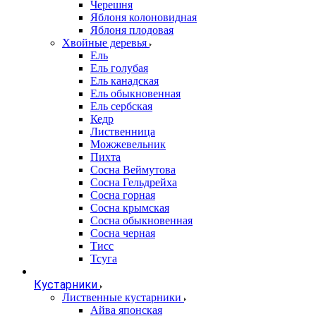
Черешня
Яблоня колоновидная
Яблоня плодовая
Хвойные деревья
Ель
Ель голубая
Ель канадская
Ель обыкновенная
Ель сербская
Кедр
Лиственница
Можжевельник
Пихта
Сосна Веймутова
Сосна Гельдрейха
Сосна горная
Сосна крымская
Сосна обыкновенная
Сосна черная
Тисс
Тсуга
Кустарники
Лиственные кустарники
Айва японская