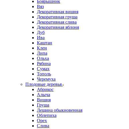
Боярышник
Вяз
Декоративная вишня
Декоративная груша
Декоративная слива
Декоративная яблоня
Дуб
Ива
Каштан
Клен
Липа
Ольха
Рябина
Сумах
Тополь
Черемуха
Плодовые деревья
Абрикос
Алыча
Вишня
Груша
Лещина обыкновенная
Облепиха
Орех
Слива