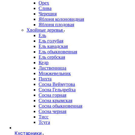
Орех
Слива
Черешня
Яблоня колоновидная
Яблоня плодовая
Хвойные деревья
Ель
Ель голубая
Ель канадская
Ель обыкновенная
Ель сербская
Кедр
Лиственница
Можжевельник
Пихта
Сосна Веймутова
Сосна Гельдрейха
Сосна горная
Сосна крымская
Сосна обыкновенная
Сосна черная
Тисс
Тсуга
Кустарники