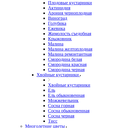
Плодовые кустарники
Актинидия
Арония черноплодная
Виноград
Голубика
Ежевика
Жимолость съедобная
Крыжовник
Малина
Малина желтоплодная
Малина ремонтантная
Смородина белая
Смородина красная
Смородина черная
Хвойные кустарники
Хвойные кустарники
Ель
Ель обыкновенная
Можжевельник
Сосна горная
Сосна обыкновенная
Сосна черная
Тисс
Многолетние цветы