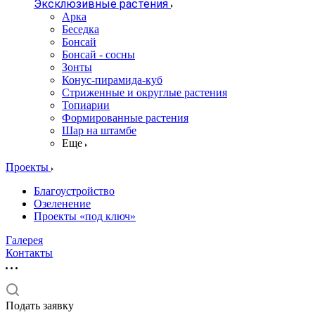
Эксклюзивные растения
Арка
Беседка
Бонсай
Бонсай - сосны
Зонты
Конус-пирамида-куб
Стриженные и округлые растения
Топиарии
Формированные растения
Шар на штамбе
Еще
Проекты
Благоустройство
Озеленение
Проекты «под ключ»
Галерея
Контакты
Подать заявку