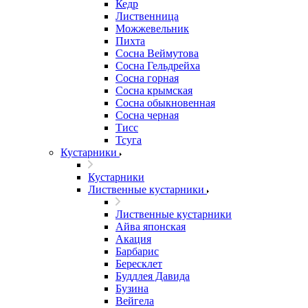
Кедр
Лиственница
Можжевельник
Пихта
Сосна Веймутова
Сосна Гельдрейха
Сосна горная
Сосна крымская
Сосна обыкновенная
Сосна черная
Тисс
Тсуга
Кустарники
Кустарники
Лиственные кустарники
Лиственные кустарники
Айва японская
Акация
Барбарис
Бересклет
Буддлея Давида
Бузина
Вейгела