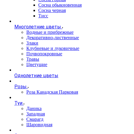
Сосна обыкновенная
Сосна черная
Тисс
Многолетние цветы
Водные и прибрежные
Декоративно-лиственные
Злаки
Клубневые и луковичные
Почвопокровные
Травы
Цветущие
Однолетние цветы
Розы
Роза Канадская Парковая
Туи
Даника
Западная
Смарагд
Шаровидная