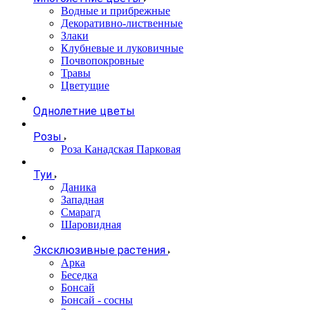
Водные и прибрежные
Декоративно-лиственные
Злаки
Клубневые и луковичные
Почвопокровные
Травы
Цветущие
Однолетние цветы
Розы
Роза Канадская Парковая
Туи
Даника
Западная
Смарагд
Шаровидная
Эксклюзивные растения
Арка
Беседка
Бонсай
Бонсай - сосны