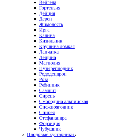
Вейгела
Гортензия
Дейция
Дерен
Жимолость
Ирга
Калина
Кизильник
Крушина ломкая
Лапчатка
Лещина
Магнолия
Пузыреплодник
Рододендрон
Роза
Рябинник
Самшит
Сирень
Смородина альпийская
Снежноягодник
Спирея
Стефанандра
Форзиция
Чубушник
Плодовые кустарники