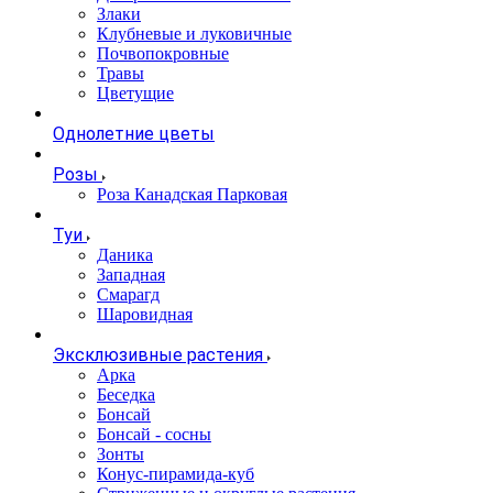
Злаки
Клубневые и луковичные
Почвопокровные
Травы
Цветущие
Однолетние цветы
Розы
Роза Канадская Парковая
Туи
Даника
Западная
Смарагд
Шаровидная
Эксклюзивные растения
Арка
Беседка
Бонсай
Бонсай - сосны
Зонты
Конус-пирамида-куб