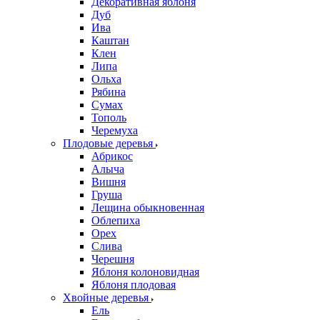
Декоративная яблоня
Дуб
Ива
Каштан
Клен
Липа
Ольха
Рябина
Сумах
Тополь
Черемуха
Плодовые деревья
Абрикос
Алыча
Вишня
Груша
Лещина обыкновенная
Облепиха
Орех
Слива
Черешня
Яблоня колоновидная
Яблоня плодовая
Хвойные деревья
Ель