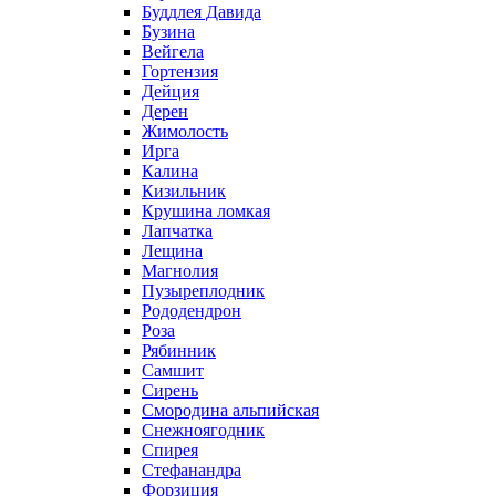
Буддлея Давида
Бузина
Вейгела
Гортензия
Дейция
Дерен
Жимолость
Ирга
Калина
Кизильник
Крушина ломкая
Лапчатка
Лещина
Магнолия
Пузыреплодник
Рододендрон
Роза
Рябинник
Самшит
Сирень
Смородина альпийская
Снежноягодник
Спирея
Стефанандра
Форзиция