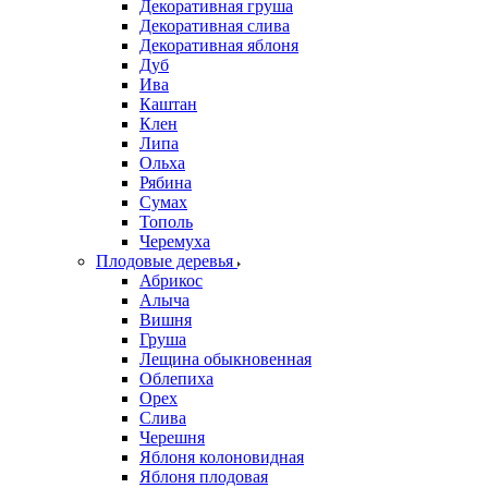
Декоративная груша
Декоративная слива
Декоративная яблоня
Дуб
Ива
Каштан
Клен
Липа
Ольха
Рябина
Сумах
Тополь
Черемуха
Плодовые деревья
Абрикос
Алыча
Вишня
Груша
Лещина обыкновенная
Облепиха
Орех
Слива
Черешня
Яблоня колоновидная
Яблоня плодовая