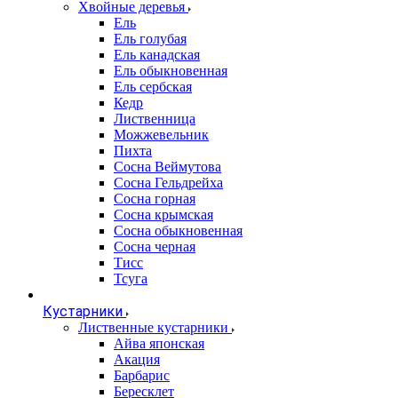
Хвойные деревья
Ель
Ель голубая
Ель канадская
Ель обыкновенная
Ель сербская
Кедр
Лиственница
Можжевельник
Пихта
Сосна Веймутова
Сосна Гельдрейха
Сосна горная
Сосна крымская
Сосна обыкновенная
Сосна черная
Тисс
Тсуга
Кустарники
Лиственные кустарники
Айва японская
Акация
Барбарис
Бересклет