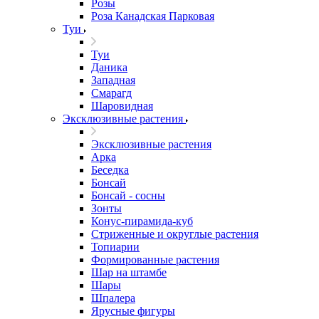
Розы
Роза Канадская Парковая
Туи
Туи
Даника
Западная
Смарагд
Шаровидная
Эксклюзивные растения
Эксклюзивные растения
Арка
Беседка
Бонсай
Бонсай - сосны
Зонты
Конус-пирамида-куб
Стриженные и округлые растения
Топиарии
Формированные растения
Шар на штамбе
Шары
Шпалера
Ярусные фигуры