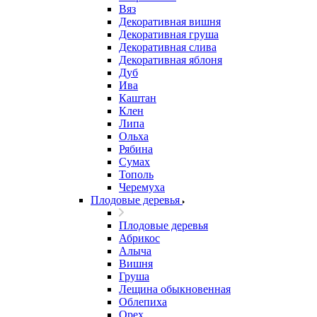
Вяз
Декоративная вишня
Декоративная груша
Декоративная слива
Декоративная яблоня
Дуб
Ива
Каштан
Клен
Липа
Ольха
Рябина
Сумах
Тополь
Черемуха
Плодовые деревья
Плодовые деревья
Абрикос
Алыча
Вишня
Груша
Лещина обыкновенная
Облепиха
Орех