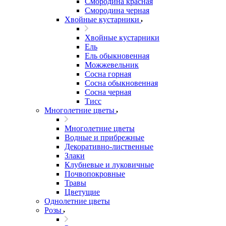
Смородина красная
Смородина черная
Хвойные кустарники
Хвойные кустарники
Ель
Ель обыкновенная
Можжевельник
Сосна горная
Сосна обыкновенная
Сосна черная
Тисс
Многолетние цветы
Многолетние цветы
Водные и прибрежные
Декоративно-лиственные
Злаки
Клубневые и луковичные
Почвопокровные
Травы
Цветущие
Однолетние цветы
Розы