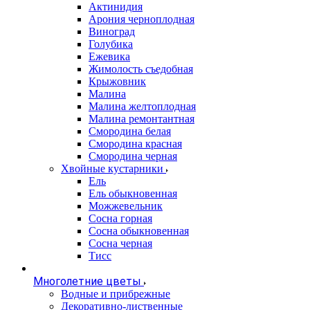
Актинидия
Арония черноплодная
Виноград
Голубика
Ежевика
Жимолость съедобная
Крыжовник
Малина
Малина желтоплодная
Малина ремонтантная
Смородина белая
Смородина красная
Смородина черная
Хвойные кустарники
Ель
Ель обыкновенная
Можжевельник
Сосна горная
Сосна обыкновенная
Сосна черная
Тисс
Многолетние цветы
Водные и прибрежные
Декоративно-лиственные