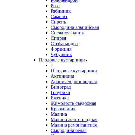
Рододендрон
Роза
Рябинник
Самшит
Сирень
Смородина альпийская
Снежноягодник
Спирея
Стефанандра
Форзиция
Чубушник
Плодовые кустарники
Плодовые кустарники
Актинидия
Арония черноплодная
Виноград
Голубика
Ежевика
Жимолость съедобная
Крыжовник
Малина
Малина желтоплодная
Малина ремонтантная
Смородина белая