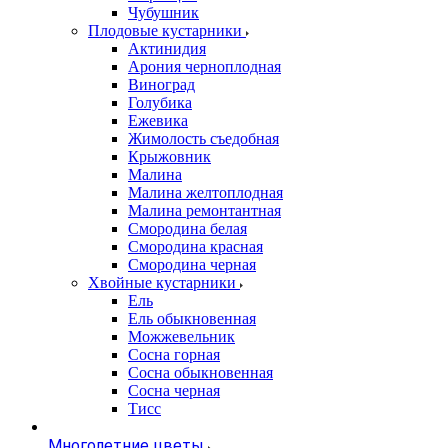
Чубушник
Плодовые кустарники
Актинидия
Арония черноплодная
Виноград
Голубика
Ежевика
Жимолость съедобная
Крыжовник
Малина
Малина желтоплодная
Малина ремонтантная
Смородина белая
Смородина красная
Смородина черная
Хвойные кустарники
Ель
Ель обыкновенная
Можжевельник
Сосна горная
Сосна обыкновенная
Сосна черная
Тисс
Многолетние цветы