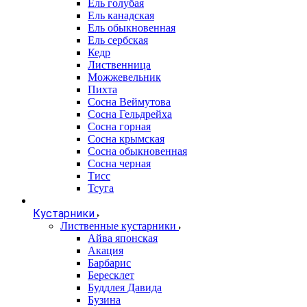
Ель голубая
Ель канадская
Ель обыкновенная
Ель сербская
Кедр
Лиственница
Можжевельник
Пихта
Сосна Веймутова
Сосна Гельдрейха
Сосна горная
Сосна крымская
Сосна обыкновенная
Сосна черная
Тисс
Тсуга
Кустарники
Лиственные кустарники
Айва японская
Акация
Барбарис
Бересклет
Буддлея Давида
Бузина