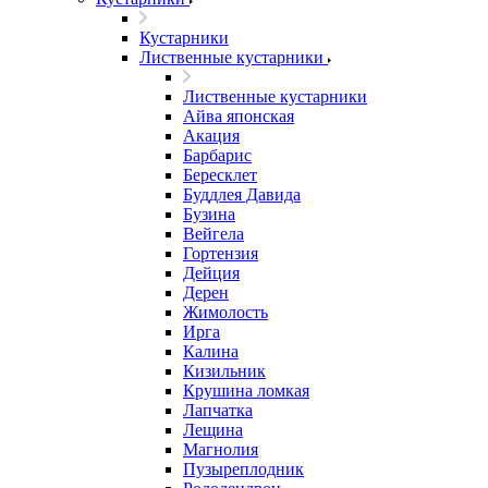
Кустарники
Лиственные кустарники
Лиственные кустарники
Айва японская
Акация
Барбарис
Бересклет
Буддлея Давида
Бузина
Вейгела
Гортензия
Дейция
Дерен
Жимолость
Ирга
Калина
Кизильник
Крушина ломкая
Лапчатка
Лещина
Магнолия
Пузыреплодник