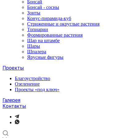
Бонсай
Бонсай - сосны
Зонты
Конус-пирамида-куб
Стриженные и округлые растения
Топиарии
Формированные растения
Шар на штамбе
Шары
Шпалера
Ярусные фигуры
Проекты
Благоустройство
Озеленение
Проекты «под ключ»
Галерея
Контакты