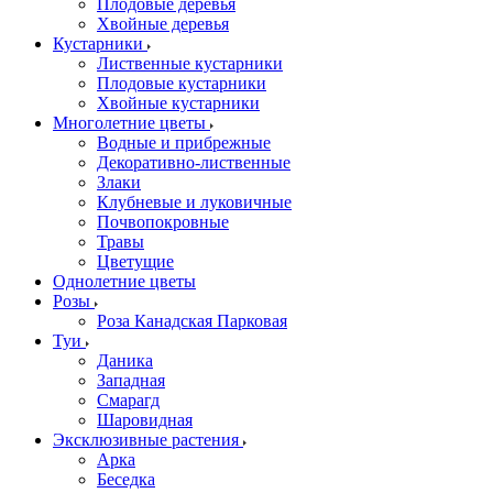
Плодовые деревья
Хвойные деревья
Кустарники
Лиственные кустарники
Плодовые кустарники
Хвойные кустарники
Многолетние цветы
Водные и прибрежные
Декоративно-лиственные
Злаки
Клубневые и луковичные
Почвопокровные
Травы
Цветущие
Однолетние цветы
Розы
Роза Канадская Парковая
Туи
Даника
Западная
Смарагд
Шаровидная
Эксклюзивные растения
Арка
Беседка