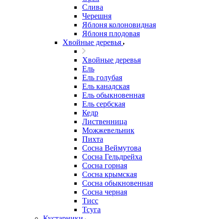
Слива
Черешня
Яблоня колоновидная
Яблоня плодовая
Хвойные деревья
Хвойные деревья
Ель
Ель голубая
Ель канадская
Ель обыкновенная
Ель сербская
Кедр
Лиственница
Можжевельник
Пихта
Сосна Веймутова
Сосна Гельдрейха
Сосна горная
Сосна крымская
Сосна обыкновенная
Сосна черная
Тисс
Тсуга
Кустарники