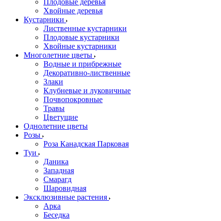
Плодовые деревья
Хвойные деревья
Кустарники
Лиственные кустарники
Плодовые кустарники
Хвойные кустарники
Многолетние цветы
Водные и прибрежные
Декоративно-лиственные
Злаки
Клубневые и луковичные
Почвопокровные
Травы
Цветущие
Однолетние цветы
Розы
Роза Канадская Парковая
Туи
Даника
Западная
Смарагд
Шаровидная
Эксклюзивные растения
Арка
Беседка