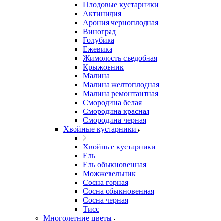
Плодовые кустарники
Актинидия
Арония черноплодная
Виноград
Голубика
Ежевика
Жимолость съедобная
Крыжовник
Малина
Малина желтоплодная
Малина ремонтантная
Смородина белая
Смородина красная
Смородина черная
Хвойные кустарники
Хвойные кустарники
Ель
Ель обыкновенная
Можжевельник
Сосна горная
Сосна обыкновенная
Сосна черная
Тисс
Многолетние цветы