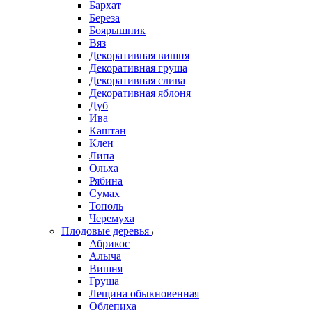
Бархат
Береза
Боярышник
Вяз
Декоративная вишня
Декоративная груша
Декоративная слива
Декоративная яблоня
Дуб
Ива
Каштан
Клен
Липа
Ольха
Рябина
Сумах
Тополь
Черемуха
Плодовые деревья
Абрикос
Алыча
Вишня
Груша
Лещина обыкновенная
Облепиха