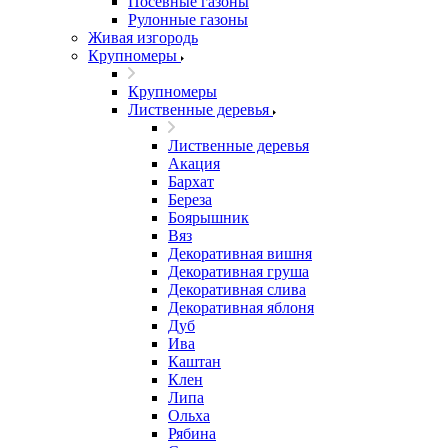
Посевные газоны
Рулонные газоны
Живая изгородь
Крупномеры
Крупномеры
Лиственные деревья
Лиственные деревья
Акация
Бархат
Береза
Боярышник
Вяз
Декоративная вишня
Декоративная груша
Декоративная слива
Декоративная яблоня
Дуб
Ива
Каштан
Клен
Липа
Ольха
Рябина