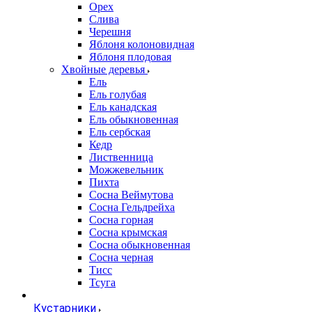
Орех
Слива
Черешня
Яблоня колоновидная
Яблоня плодовая
Хвойные деревья
Ель
Ель голубая
Ель канадская
Ель обыкновенная
Ель сербская
Кедр
Лиственница
Можжевельник
Пихта
Сосна Веймутова
Сосна Гельдрейха
Сосна горная
Сосна крымская
Сосна обыкновенная
Сосна черная
Тисс
Тсуга
Кустарники