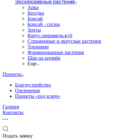
Эксклюзивные растения
Арка
Беседка
Бонсай
Бонсай - сосны
Зонты
Конус-пирамида-куб
Стриженные и округлые растения
Топиарии
Формированные растения
Шар на штамбе
Еще
Проекты
Благоустройство
Озеленение
Проекты «под ключ»
Галерея
Контакты
Подать заявку