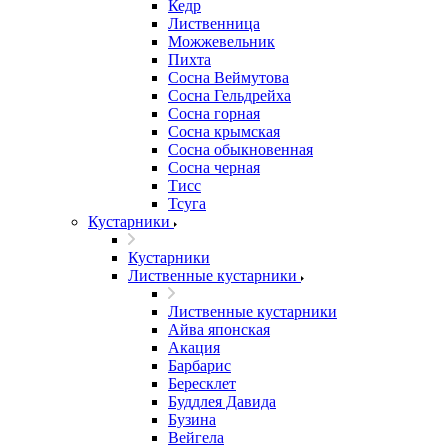
Кедр
Лиственница
Можжевельник
Пихта
Сосна Веймутова
Сосна Гельдрейха
Сосна горная
Сосна крымская
Сосна обыкновенная
Сосна черная
Тисс
Тсуга
Кустарники
Кустарники
Лиственные кустарники
Лиственные кустарники
Айва японская
Акация
Барбарис
Бересклет
Буддлея Давида
Бузина
Вейгела