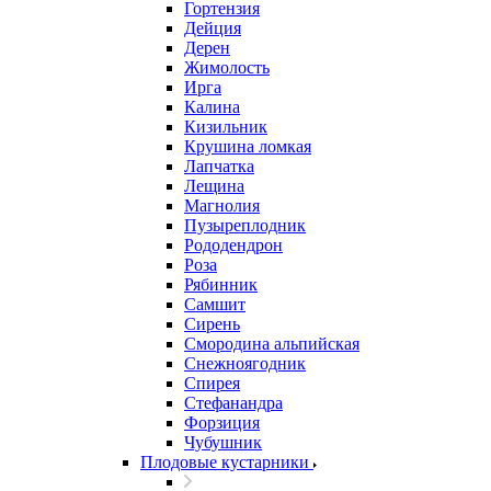
Гортензия
Дейция
Дерен
Жимолость
Ирга
Калина
Кизильник
Крушина ломкая
Лапчатка
Лещина
Магнолия
Пузыреплодник
Рододендрон
Роза
Рябинник
Самшит
Сирень
Смородина альпийская
Снежноягодник
Спирея
Стефанандра
Форзиция
Чубушник
Плодовые кустарники