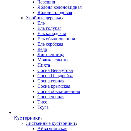
Черешня
Яблоня колоновидная
Яблоня плодовая
Хвойные деревья
Ель
Ель голубая
Ель канадская
Ель обыкновенная
Ель сербская
Кедр
Лиственница
Можжевельник
Пихта
Сосна Веймутова
Сосна Гельдрейха
Сосна горная
Сосна крымская
Сосна обыкновенная
Сосна черная
Тисс
Тсуга
Кустарники
Лиственные кустарники
Айва японская