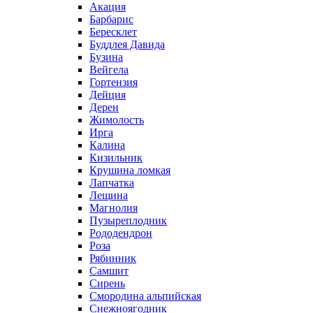
Акация
Барбарис
Бересклет
Буддлея Давида
Бузина
Вейгела
Гортензия
Дейция
Дерен
Жимолость
Ирга
Калина
Кизильник
Крушина ломкая
Лапчатка
Лещина
Магнолия
Пузыреплодник
Рододендрон
Роза
Рябинник
Самшит
Сирень
Смородина альпийская
Снежноягодник