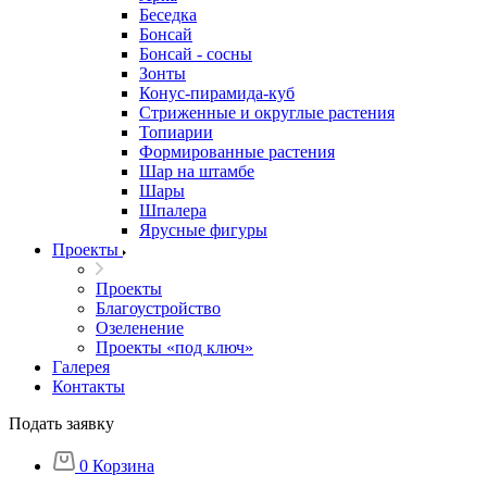
Беседка
Бонсай
Бонсай - сосны
Зонты
Конус-пирамида-куб
Стриженные и округлые растения
Топиарии
Формированные растения
Шар на штамбе
Шары
Шпалера
Ярусные фигуры
Проекты
Проекты
Благоустройство
Озеленение
Проекты «под ключ»
Галерея
Контакты
Подать заявку
0
Корзина