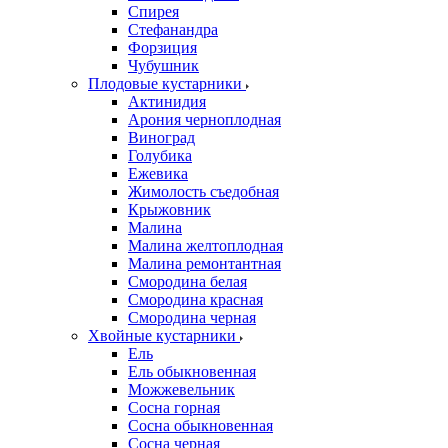
Спирея
Стефанандра
Форзиция
Чубушник
Плодовые кустарники
Актинидия
Арония черноплодная
Виноград
Голубика
Ежевика
Жимолость съедобная
Крыжовник
Малина
Малина желтоплодная
Малина ремонтантная
Смородина белая
Смородина красная
Смородина черная
Хвойные кустарники
Ель
Ель обыкновенная
Можжевельник
Сосна горная
Сосна обыкновенная
Сосна черная