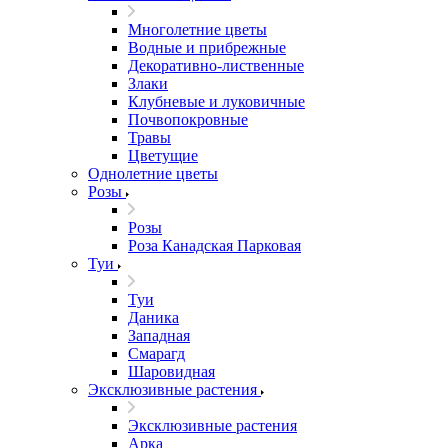
Многолетние цветы
Водные и прибрежные
Декоративно-лиственные
Злаки
Клубневые и луковичные
Почвопокровные
Травы
Цветущие
Однолетние цветы
Розы
Розы
Роза Канадская Парковая
Туи
Туи
Даника
Западная
Смарагд
Шаровидная
Эксклюзивные растения
Эксклюзивные растения
Арка