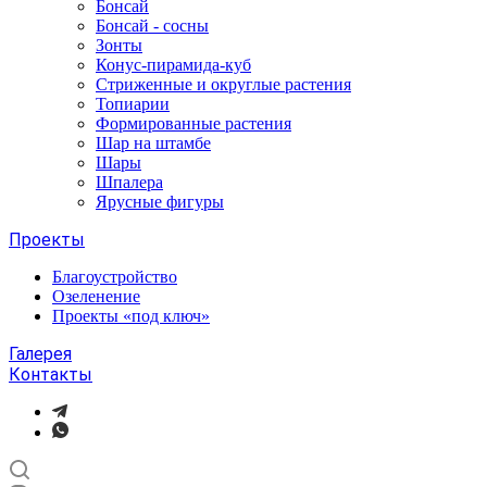
Бонсай
Бонсай - сосны
Зонты
Конус-пирамида-куб
Стриженные и округлые растения
Топиарии
Формированные растения
Шар на штамбе
Шары
Шпалера
Ярусные фигуры
Проекты
Благоустройство
Озеленение
Проекты «под ключ»
Галерея
Контакты