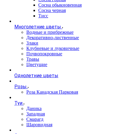
Сосна обыкновенная
Сосна черная
Тисс
Многолетние цветы
Водные и прибрежные
Декоративно-лиственные
Злаки
Клубневые и луковичные
Почвопокровные
Травы
Цветущие
Однолетние цветы
Розы
Роза Канадская Парковая
Туи
Даника
Западная
Смарагд
Шаровидная