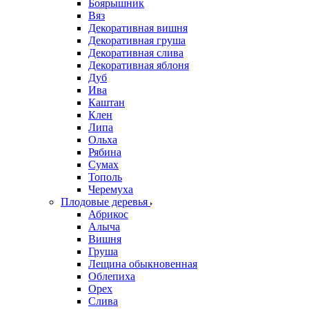
Боярышник
Вяз
Декоративная вишня
Декоративная груша
Декоративная слива
Декоративная яблоня
Дуб
Ива
Каштан
Клен
Липа
Ольха
Рябина
Сумах
Тополь
Черемуха
Плодовые деревья
Абрикос
Алыча
Вишня
Груша
Лещина обыкновенная
Облепиха
Орех
Слива