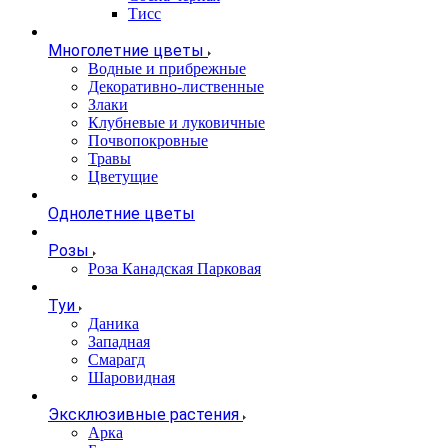
Тисс
Многолетние цветы
Водные и прибрежные
Декоративно-лиственные
Злаки
Клубневые и луковичные
Почвопокровные
Травы
Цветущие
Однолетние цветы
Розы
Роза Канадская Парковая
Туи
Даника
Западная
Смарагд
Шаровидная
Эксклюзивные растения
Арка