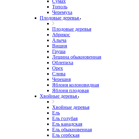
Сумах
Тополь
Черемуха
Плодовые деревья
Плодовые деревья
Абрикос
Алыча
Вишня
Груша
Лещина обыкновенная
Облепиха
Орех
Слива
Черешня
Яблоня колоновидная
Яблоня плодовая
Хвойные деревья
Хвойные деревья
Ель
Ель голубая
Ель канадская
Ель обыкновенная
Ель сербская