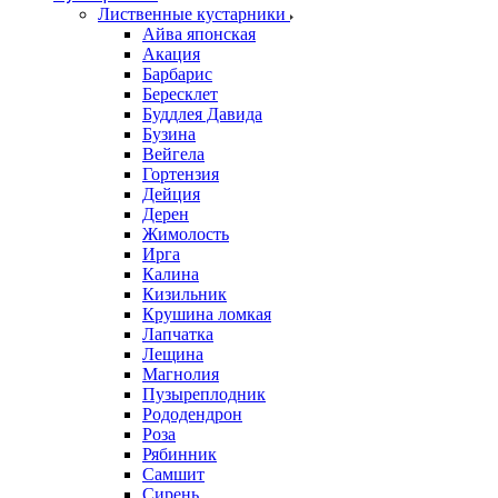
Лиственные кустарники
Айва японская
Акация
Барбарис
Бересклет
Буддлея Давида
Бузина
Вейгела
Гортензия
Дейция
Дерен
Жимолость
Ирга
Калина
Кизильник
Крушина ломкая
Лапчатка
Лещина
Магнолия
Пузыреплодник
Рододендрон
Роза
Рябинник
Самшит
Сирень