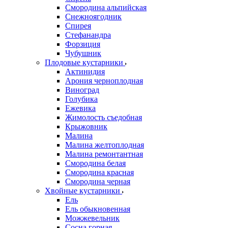
Смородина альпийская
Снежноягодник
Спирея
Стефанандра
Форзиция
Чубушник
Плодовые кустарники
Актинидия
Арония черноплодная
Виноград
Голубика
Ежевика
Жимолость съедобная
Крыжовник
Малина
Малина желтоплодная
Малина ремонтантная
Смородина белая
Смородина красная
Смородина черная
Хвойные кустарники
Ель
Ель обыкновенная
Можжевельник
Сосна горная